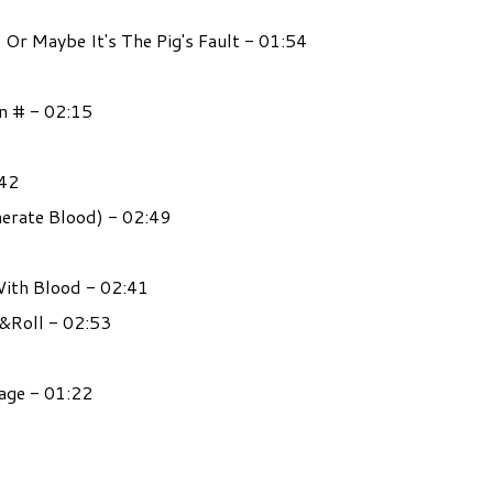
Or Maybe It's The Pig's Fault - 01:54
on # - 02:15
0:42
nerate Blood) - 02:49
 With Blood - 02:41
k&Roll - 02:53
iage - 01:22