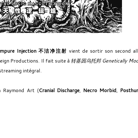
Impure Injection 不洁净注射
vient de sortir son second a
ign Productions. Il fait suite à
转基因乌托邦 Genetically Modi
treaming intégral.
ien Raymond Art (
Cranial Discharge
,
Necro Morbid
,
Posthu