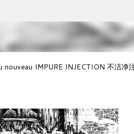
Accéder au contenu principal
ral du nouveau IMPURE INJECTION 不洁