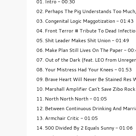
01. Intro - 00:30
02. Perhaps The Pig Understands Too Much, 
03. Congenital Logic Maggotization - 01:43
04. Front Terror # Tribute To Dead Infecti
05. Shit Leader Makes Shit Union - 01:49
06. Make Plan Still Lives On The Paper - 0
07. Out of the Dark (feat. LEO from Unrege
08. Your Mistress Had Your Knees - 01:53
09. Brave Heart Will Never Be Stained Res
10. Marshall Amplifier Can't Save Zibo Roc
11. North North North - 01:05
12. Between Continuous Drinking And Marr
13. Armchair Critic - 01:05
14. 500 Divided By 2 Equals Sunny - 01:06