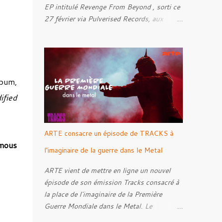
EP intitulé Revenge From Beyond , sorti ce
27 février via Pulverised Records, aux
formats CD, vinyle et numérique.
Découvrez le ci-dessous. Il a été enregistré
et mixé par Santi et l'artwork a été réalisé
par Luxi Lahtinen. Tracklist: 01. Into The
Grave 02. The Eternal Embrace 03. A
lbum,
Somber Night 04. Rebellion Against The
fied
Vile 05. Revenge From Beyond 06. The
Sense Of Fear
ARTE consacre un épisode de TRACKS à
mous
l'imaginaire de la guerre dans le Metal
ARTE vient de mettre en ligne un nouvel
épisode de son émission Tracks consacré à
la place de l'imaginaire de la Première
Guerre Mondiale dans le Metal. Le
reportage s'intéresse à la manière dont,