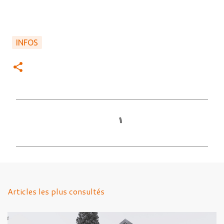
INFOS
C
o
m
m
e
n
Articles les plus consultés
t
a