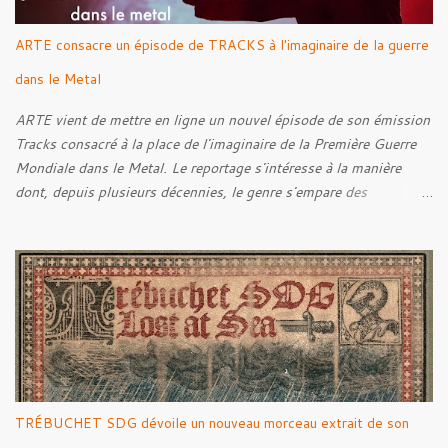
ARTE consacre un épisode de TRACKS à l'imaginaire de la guerre
dans le Metal
ARTE vient de mettre en ligne un nouvel épisode de son émission
Tracks consacré à la place de l'imaginaire de la Première Guerre
Mondiale dans le Metal. Le reportage s'intéresse à la manière
dont, depuis plusieurs décennies, le genre s'empare des
représentations de la Grande Guerre, entre démarche mémorielle,
regard critique et fascination pour ses symboles. Pour alimenter
cette réflexion, Tracks est allé à la rencontre de Noise (
Kanonenfieber ) et de Dmytro Kumar ( 1914 ), qui reviennent sur
leur intérêt pour la Première Guerre mondiale. Le documentaire
donne également la parole au producteur Kristian "Kohle"
Kohlmannslehner, collaborateur de 1914 , ainsi qu'à l'historien
Ralf Raths, directeur du Musée allemand des blindés de Munster,
afin d'interroger plus largement la place des images de guerre
TRÉBUCHET SDG dévoile un nouveau morceau extrait de son
dans l'esthétique et l'imaginaire du Metal. Le reportage est à