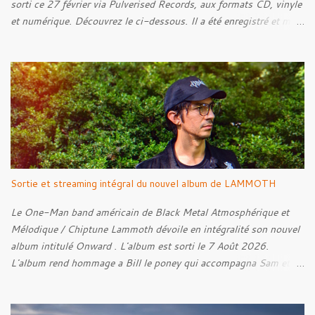
sorti ce 27 février via Pulverised Records, aux formats CD, vinyle
et numérique. Découvrez le ci-dessous. Il a été enregistré et mixé
par Santi et l'artwork a été réalisé par Luxi Lahtinen. Tracklist: 01.
Into The Grave 02. The Eternal Embrace 03. A Somber Night 04.
Rebellion Against The Vile 05. Revenge From Beyond 06. The
Sense Of Fear
Sortie et streaming intégral du nouvel album de LAMMOTH
Le One-Man band américain de Black Metal Atmosphérique et
Mélodique / Chiptune Lammoth dévoile en intégralité son nouvel
album intitulé Onward . L'album est sorti le 7 Août 2026.
L'album rend hommage a Bill le poney qui accompagna Sam et
Frodon à Fondcombe, et à l'extérieur de la Porte-Ouest de la
Moria, Bill fut relâché dans la nature. Tracklist : 01. Poor Old
Half-Starved Pony 02. To Be Free (Bill) 03. A Gardener - 04:05