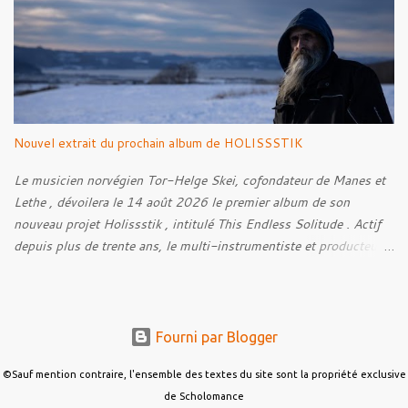
04. Farewell, Good Beast of Burden 05. A Fox Passing Through
the Woods on Business of Their Own 06. The Road to Bree 07.
We Were Born to Suffer 08. Horsethieving 09. A Final Parting
Onward de Lammoth
Nouvel extrait du prochain album de HOLISSSTIK
Le musicien norvégien Tor-Helge Skei, cofondateur de Manes et
Lethe , dévoilera le 14 août 2026 le premier album de son
nouveau projet Holissstik , intitulé This Endless Solitude . Actif
depuis plus de trente ans, le multi-instrumentiste et producteur
poursuit son exploration des musiques extrêmes et
expérimentales avec un album qui mêle Black Metal, Doom, Trip-
Hop, musique industrielle et influences avant-gardistes. Conçu
autour de thématiques telles que la solitude, les angoisses et les
Fourni par Blogger
pensées intrusives, This Endless Solitude se veut également une
œuvre collaborative. Le disque réunit plus de quinze musiciens
©Sauf mention contraire, l'ensemble des textes du site sont la propriété exclusive
invités, parmi lesquels Anna Murphy , Martyna Halas , Nik Košar ,
de Scholomance