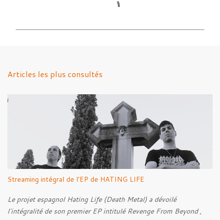
o
m
m
e
n
Articles les plus consultés
t
a
i
r
e
s
Streaming intégral de l'EP de HATING LIFE
Le projet espagnol Hating Life (Death Metal) a dévoilé
l'intégralité de son premier EP intitulé Revenge From Beyond ,