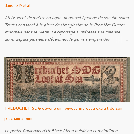
dans le Metal
ARTE vient de mettre en ligne un nouvel épisode de son émission
Tracks consacré à la place de l'imaginaire de la Première Guerre
Mondiale dans le Metal. Le reportage s'intéresse à la manière
dont, depuis plusieurs décennies, le genre s'empare des
représentations de la Grande Guerre, entre démarche mémorielle,
regard critique et fascination pour ses symboles. Pour alimenter
cette réflexion, Tracks est allé à la rencontre de Noise (
Kanonenfieber ) et de Dmytro Kumar ( 1914 ), qui reviennent sur
leur intérêt pour la Première Guerre mondiale. Le documentaire
donne également la parole au producteur Kristian "Kohle"
Kohlmannslehner, collaborateur de 1914 , ainsi qu'à l'historien
Ralf Raths, directeur du Musée allemand des blindés de Munster,
afin d'interroger plus largement la place des images de guerre
TRÉBUCHET SDG dévoile un nouveau morceau extrait de son
dans l'esthétique et l'imaginaire du Metal. Le reportage est à
découvrir ci-dessous :
prochain album
Le projet finlandais d’UnBlack Metal médiéval et mélodique