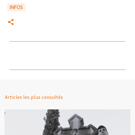
INFOS
C
o
m
m
e
n
Articles les plus consultés
t
a
i
r