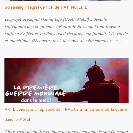
Streaming intégral de l'EP de HATING LIFE
Le projet espagnol Hating Life (Death Metal) a dévoilé
l'intégralité de son premier EP intitulé Revenge From Beyond ,
sorti ce 27 février via Pulverised Records, aux formats CD, vinyle
et numérique. Découvrez le ci-dessous. Il a été enregistré et mixé
par Santi et l'artwork a été réalisé par Luxi Lahtinen. Tracklist: 01.
Into The Grave 02. The Eternal Embrace 03. A Somber Night 04.
Rebellion Against The Vile 05. Revenge From Beyond 06. The
Sense Of Fear
ARTE consacre un épisode de TRACKS à l'imaginaire de la guerre
dans le Metal
ARTE vient de mettre en ligne un nouvel épisode de son émission