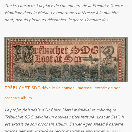
Tracks consacré à la place de l'imaginaire de la Première Guerre
Mondiale dans le Metal. Le reportage s'intéresse à la manière
dont, depuis plusieurs décennies, le genre s'empare des
représentations de la Grande Guerre, entre démarche mémorielle,
regard critique et fascination pour ses symboles. Pour alimenter
cette réflexion, Tracks est allé à la rencontre de Noise (
Kanonenfieber ) et de Dmytro Kumar ( 1914 ), qui reviennent sur
leur intérêt pour la Première Guerre mondiale. Le documentaire
donne également la parole au producteur Kristian "Kohle"
Kohlmannslehner, collaborateur de 1914 , ainsi qu'à l'historien
Ralf Raths, directeur du Musée allemand des blindés de Munster,
afin d'interroger plus largement la place des images de guerre
TRÉBUCHET SDG dévoile un nouveau morceau extrait de son
dans l'esthétique et l'imaginaire du Metal. Le reportage est à
découvrir ci-dessous :
prochain album
Le projet finlandais d’UnBlack Metal médiéval et mélodique
Trébuchet SDG dévoile un nouveau titre intitulé "Lost at Sea". Il
est extrait de son prochain album, Darker Ages Ahead à paraître
prochainement. Inspiré de récits maritimes anciens et du passage