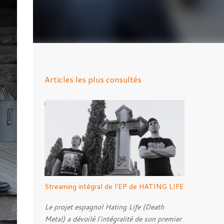
Articles les plus consultés
Streaming intégral de l'EP de HATING LIFE
Le projet espagnol Hating Life (Death
Metal) a dévoilé l'intégralité de son premier