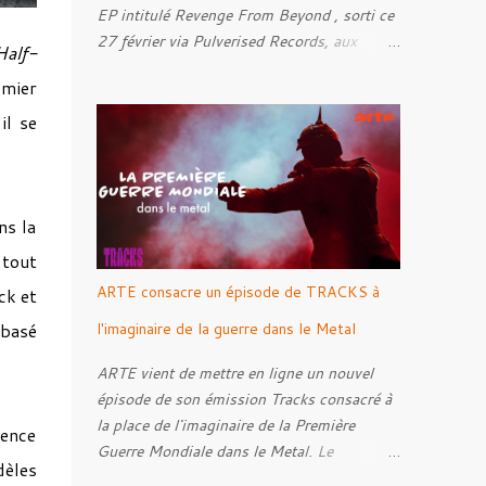
EP intitulé Revenge From Beyond , sorti ce
27 février via Pulverised Records, aux
Half-
formats CD, vinyle et numérique.
emier
Découvrez le ci-dessous. Il a été enregistré
et mixé par Santi et l'artwork a été réalisé
il se
par Luxi Lahtinen. Tracklist: 01. Into The
Grave 02. The Eternal Embrace 03. A
Somber Night 04. Rebellion Against The
Vile 05. Revenge From Beyond 06. The
ns la
Sense Of Fear
 tout
ARTE consacre un épisode de TRACKS à
ck et
 basé
l'imaginaire de la guerre dans le Metal
ARTE vient de mettre en ligne un nouvel
épisode de son émission Tracks consacré à
la place de l'imaginaire de la Première
gence
Guerre Mondiale dans le Metal. Le
dèles
reportage s'intéresse à la manière dont,