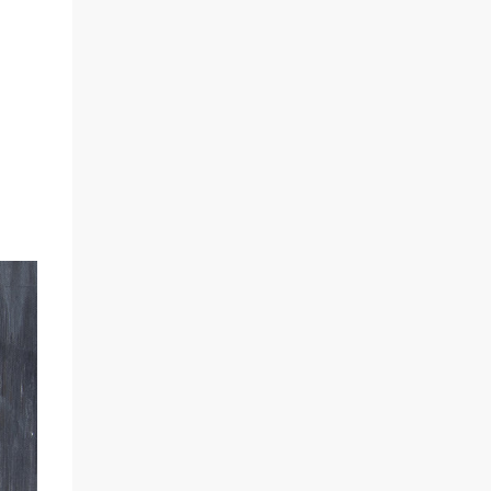
scène un marin confronté à une tempête et
à la perspective de la mort. Derrière cette
imagerie, le groupe développe un propos
autour de la persévérance et de l’espoir face
aux épreuves, alors que le personnage finit
par retrouver la force de continuer malgré
les ténèbres qui l’entourent.