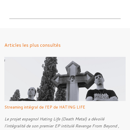
C
o
m
m
e
n
Articles les plus consultés
t
a
i
r
e
s
Streaming intégral de l'EP de HATING LIFE
Le projet espagnol Hating Life (Death Metal) a dévoilé
l'intégralité de son premier EP intitulé Revenge From Beyond ,