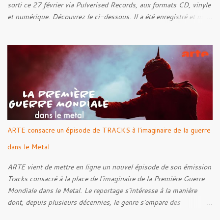
sorti ce 27 février via Pulverised Records, aux formats CD, vinyle
et numérique. Découvrez le ci-dessous. Il a été enregistré et mixé
par Santi et l'artwork a été réalisé par Luxi Lahtinen. Tracklist: 01.
Into The Grave 02. The Eternal Embrace 03. A Somber Night 04.
Rebellion Against The Vile 05. Revenge From Beyond 06. The
Sense Of Fear
ARTE consacre un épisode de TRACKS à l'imaginaire de la guerre
dans le Metal
ARTE vient de mettre en ligne un nouvel épisode de son émission
Tracks consacré à la place de l'imaginaire de la Première Guerre
Mondiale dans le Metal. Le reportage s'intéresse à la manière
dont, depuis plusieurs décennies, le genre s'empare des
représentations de la Grande Guerre, entre démarche mémorielle,