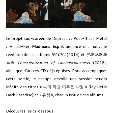
Le projet sud-coréen de Depressive Post-Black Metal
/ Visual-Kei,
Madmans Esprit
annonce une nouvelle
réédition de ses albums
NACHT
(2014) et
무의식의 의
식화 Conscientization of Unconsciousness
(2018),
ainsi que d’autres CD déjà épuisés. Pour accompagner
cette sortie, le groupe dévoile une session studio
inédite des titres « 나의 작고 어두운 낙원 » (My Little
Dark Paradise) et « 유성 », chacun issu de ces albums.
Découvrez les ci-dessous :