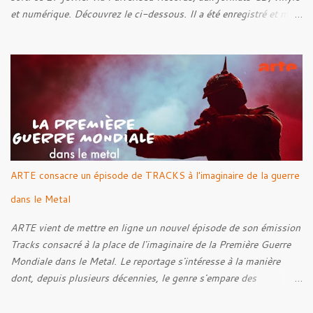
et numérique. Découvrez le ci-dessous. Il a été enregistré et mixé
par Santi et l'artwork a été réalisé par Luxi Lahtinen. Tracklist: 01.
Into The Grave 02. The Eternal Embrace 03. A Somber Night 04.
Rebellion Against The Vile 05. Revenge From Beyond 06. The
Sense Of Fear
ARTE consacre un épisode de TRACKS à l'imaginaire de la guerre
dans le Metal
ARTE vient de mettre en ligne un nouvel épisode de son émission
Tracks consacré à la place de l'imaginaire de la Première Guerre
Mondiale dans le Metal. Le reportage s'intéresse à la manière
dont, depuis plusieurs décennies, le genre s'empare des
représentations de la Grande Guerre, entre démarche mémorielle,
regard critique et fascination pour ses symboles. Pour alimenter