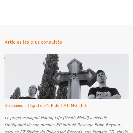
o
m
m
e
n
Articles les plus consultés
t
a
i
r
e
s
Streaming intégral de l'EP de HATING LIFE
Le projet espagnol Hating Life (Death Metal) a dévoilé
l'intégralité de son premier EP intitulé Revenge From Beyond ,
sorti ce 27 février via Pulverised Records, aux formats CD, vinyle