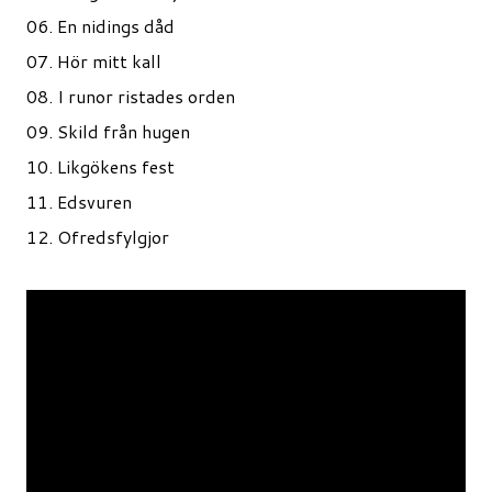
06. En nidings dåd
07. Hör mitt kall
08. I runor ristades orden
09. Skild från hugen
10. Likgökens fest
11. Edsvuren
12. Ofredsfylgjor