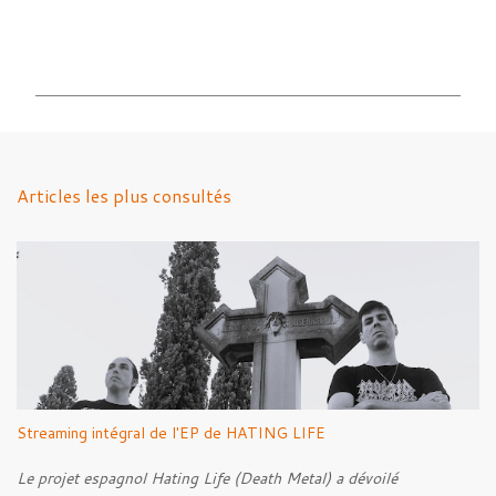
C
o
m
m
e
n
Articles les plus consultés
t
a
i
r
e
s
Streaming intégral de l'EP de HATING LIFE
Le projet espagnol Hating Life (Death Metal) a dévoilé