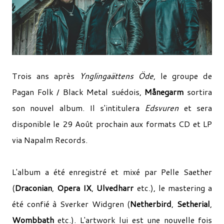
Trois ans après
Ynglingaättens Öde
, le groupe de
Pagan Folk / Black Metal suédois,
Månegarm
sortira
son nouvel album. Il s'intitulera
Edsvuren
et sera
disponible le 29 Août prochain aux formats CD et LP
via Napalm Records.
L'album a été enregistré et mixé par Pelle Saether
(
Draconian
,
Opera IX
,
Ulvedharr
etc.), le mastering a
été confié à Sverker Widgren (
Netherbird
,
Setherial
,
Wombbath
etc.). L'artwork lui est une nouvelle fois