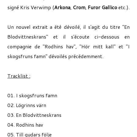
signé Kris Verwimp (
Arkona
,
Crom
,
Furor Gallico
etc.).
Un nouvel extrait a été dévoilé, il s'agit du titre "En
Blodvittneskrans" et il s'écoute ci-dessous en
compagnie de "Rodhins hav", "Hör mitt kall" et "I
skogsfruns famn" dévoilés précédemment.
Tracklist :
01. I skogsfruns famn
02. Lögrinns värn
03. En Blodvittneskrans
04. Rodhins hav
05. Till gudars följe