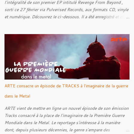
l'intégralité de son premier EP intitulé Revenge From Beyond ,
sorti ce 27 février via Pulverised Records, aux formats CD, vinyle
et numérique. Découvrez le ci-dessous. Il a été enregistré et mixé
par Santi et l'artwork a été réalisé par Luxi Lahtinen. Tracklist: 01.
Into The Grave 02. The Eternal Embrace 03. A Somber Night 04.
Rebellion Against The Vile 05. Revenge From Beyond 06. The
Sense Of Fear
ARTE consacre un épisode de TRACKS à l'imaginaire de la guerre
dans le Metal
ARTE vient de mettre en ligne un nouvel épisode de son émission
Tracks consacré à la place de l'imaginaire de la Première Guerre
Mondiale dans le Metal. Le reportage s'intéresse à la manière
dont, depuis plusieurs décennies, le genre s'empare des