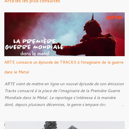
Articles les plus consultés
t
a
i
r
e
s
ARTE consacre un épisode de TRACKS à l'imaginaire de la guerre
dans le Metal
ARTE vient de mettre en ligne un nouvel épisode de son émission
Tracks consacré à la place de l'imaginaire de la Première Guerre
Mondiale dans le Metal. Le reportage s'intéresse à la manière
dont, depuis plusieurs décennies, le genre s'empare des
représentations de la Grande Guerre, entre démarche mémorielle,
regard critique et fascination pour ses symboles. Pour alimenter
cette réflexion, Tracks est allé à la rencontre de Noise (