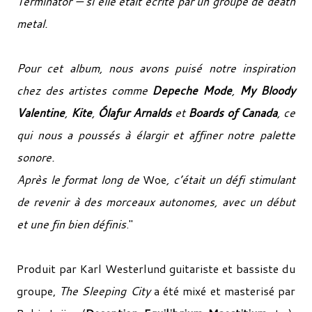
Terminator — si elle était écrite par un groupe de death
metal.
Pour cet album, nous avons puisé notre inspiration
chez des artistes comme
Depeche Mode
,
My Bloody
Valentine
,
Kite
,
Ólafur Arnalds
et
Boards of Canada
, ce
qui nous a poussés à élargir et affiner notre palette
sonore.
Après le format long de
Woe
, c’était un défi stimulant
de revenir à des morceaux autonomes, avec un début
et une fin bien définis
."
Produit par Karl Westerlund guitariste et bassiste du
groupe,
The Sleeping City
a été mixé et masterisé par