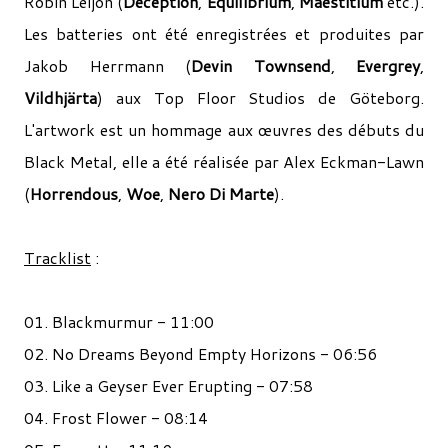
Robin Leijon (
Deception
,
Equilibrium
,
Maestitium
etc.).
Les batteries ont été enregistrées et produites par
Jakob Herrmann (
Devin Townsend
,
Evergrey
,
Vildhjärta
) aux Top Floor Studios de Göteborg.
L'artwork est un hommage aux œuvres des débuts du
Black Metal, elle a été réalisée par Alex Eckman-Lawn
(
Horrendous
,
Woe
,
Nero Di Marte
).
Tracklist
:
01. Blackmurmur - 11:00
02. No Dreams Beyond Empty Horizons - 06:56
03. Like a Geyser Ever Erupting - 07:58
04. Frost Flower - 08:14