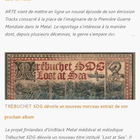
ARTE vient de mettre en ligne un nouvel épisode de son émission
Tracks consacré à la place de l'imaginaire de la Première Guerre
Mondiale dans le Metal. Le reportage s'intéresse à la manière
dont, depuis plusieurs décennies, le genre s'empare des
représentations de la Grande Guerre, entre démarche mémorielle,
regard critique et fascination pour ses symboles. Pour alimenter
cette réflexion, Tracks est allé à la rencontre de Noise (
Kanonenfieber ) et de Dmytro Kumar ( 1914 ), qui reviennent sur
leur intérêt pour la Première Guerre mondiale. Le documentaire
donne également la parole au producteur Kristian "Kohle"
Kohlmannslehner, collaborateur de 1914 , ainsi qu'à l'historien
Ralf Raths, directeur du Musée allemand des blindés de Munster,
afin d'interroger plus largement la place des images de guerre
TRÉBUCHET SDG dévoile un nouveau morceau extrait de son
dans l'esthétique et l'imaginaire du Metal. Le reportage est à
découvrir ci-dessous :
prochain album
Le projet finlandais d’UnBlack Metal médiéval et mélodique
Trébuchet SDG dévoile un nouveau titre intitulé "Lost at Sea". Il