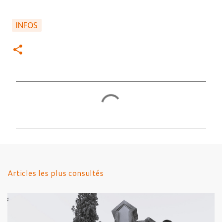
INFOS
C
o
m
m
e
n
Articles les plus consultés
t
a
i
r