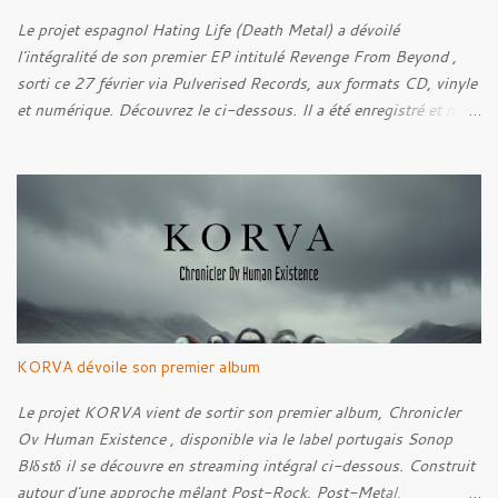
découvrir ci-dessous :
Le projet espagnol Hating Life (Death Metal) a dévoilé
l'intégralité de son premier EP intitulé Revenge From Beyond ,
sorti ce 27 février via Pulverised Records, aux formats CD, vinyle
et numérique. Découvrez le ci-dessous. Il a été enregistré et mixé
par Santi et l'artwork a été réalisé par Luxi Lahtinen. Tracklist: 01.
Into The Grave 02. The Eternal Embrace 03. A Somber Night 04.
Rebellion Against The Vile 05. Revenge From Beyond 06. The
Sense Of Fear
KORVA dévoile son premier album
Le projet KORVA vient de sortir son premier album, Chronicler
Ov Human Existence , disponible via le label portugais Sonop
Blδstδ il se découvre en streaming intégral ci-dessous. Construit
autour d'une approche mêlant Post-Rock, Post-Metal,