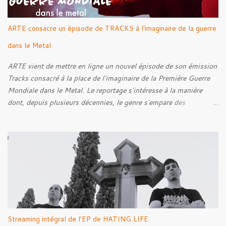
ARTE consacre un épisode de TRACKS à l'imaginaire de la guerre
dans le Metal
ARTE vient de mettre en ligne un nouvel épisode de son émission
Tracks consacré à la place de l'imaginaire de la Première Guerre
Mondiale dans le Metal. Le reportage s'intéresse à la manière
dont, depuis plusieurs décennies, le genre s'empare des
représentations de la Grande Guerre, entre démarche mémorielle,
regard critique et fascination pour ses symboles. Pour alimenter
cette réflexion, Tracks est allé à la rencontre de Noise (
Kanonenfieber ) et de Dmytro Kumar ( 1914 ), qui reviennent sur
leur intérêt pour la Première Guerre mondiale. Le documentaire
donne également la parole au producteur Kristian "Kohle"
Kohlmannslehner, collaborateur de 1914 , ainsi qu'à l'historien
Ralf Raths, directeur du Musée allemand des blindés de Munster,
afin d'interroger plus largement la place des images de guerre
Streaming intégral de l'EP de HATING LIFE
dans l'esthétique et l'imaginaire du Metal. Le reportage est à