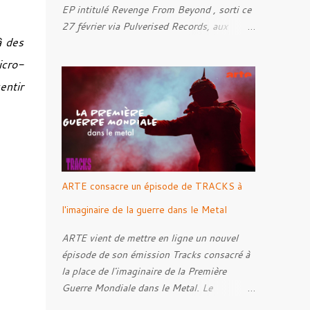
EP intitulé Revenge From Beyond , sorti ce
27 février via Pulverised Records, aux
à des
formats CD, vinyle et numérique.
Découvrez le ci-dessous. Il a été enregistré
icro-
et mixé par Santi et l'artwork a été réalisé
entir
par Luxi Lahtinen. Tracklist: 01. Into The
Grave 02. The Eternal Embrace 03. A
Somber Night 04. Rebellion Against The
Vile 05. Revenge From Beyond 06. The
Sense Of Fear
ARTE consacre un épisode de TRACKS à
l'imaginaire de la guerre dans le Metal
ARTE vient de mettre en ligne un nouvel
épisode de son émission Tracks consacré à
la place de l'imaginaire de la Première
Guerre Mondiale dans le Metal. Le
reportage s'intéresse à la manière dont,