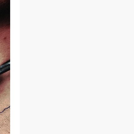
scène un marin confronté à une tempête et
à la perspective de la mort. Derrière cette
imagerie, le groupe développe un propos
autour de la persévérance et de l’espoir face
aux épreuves, alors que le personnage finit
par retrouver la force de continuer malgré
les ténèbres qui l’entourent.