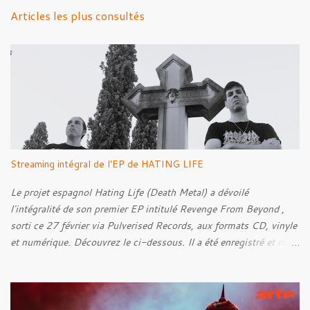
n
Articles les plus consultés
t
a
i
r
e
s
Streaming intégral de l'EP de HATING LIFE
Le projet espagnol Hating Life (Death Metal) a dévoilé
l'intégralité de son premier EP intitulé Revenge From Beyond ,
sorti ce 27 février via Pulverised Records, aux formats CD, vinyle
et numérique. Découvrez le ci-dessous. Il a été enregistré et mixé
par Santi et l'artwork a été réalisé par Luxi Lahtinen. Tracklist: 01.
Into The Grave 02. The Eternal Embrace 03. A Somber Night 04.
Rebellion Against The Vile 05. Revenge From Beyond 06. The
Sense Of Fear