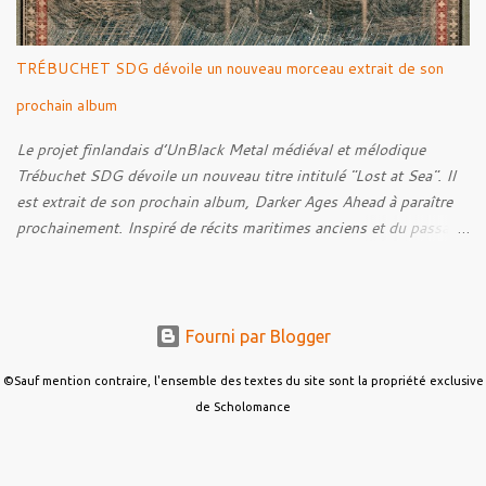
Kohlmannslehner, collaborateur de 1914 , ainsi qu'à l'historien
Ralf Raths, directeur du Musée allemand des blindés de Munster,
afin d'interroger plus largement la place des images de guerre
TRÉBUCHET SDG dévoile un nouveau morceau extrait de son
dans l'esthétique et l'imaginaire du Metal. Le reportage est à
découvrir ci-dessous :
prochain album
Le projet finlandais d’UnBlack Metal médiéval et mélodique
Trébuchet SDG dévoile un nouveau titre intitulé "Lost at Sea". Il
est extrait de son prochain album, Darker Ages Ahead à paraître
prochainement. Inspiré de récits maritimes anciens et du passage
de l’Évangile selon Matthieu 14:30-33, le morceau met en scène
un marin confronté à une tempête et à la perspective de la mort.
Derrière cette imagerie, le groupe développe un propos autour de
la persévérance et de l’espoir face aux épreuves, alors que le
Fourni par Blogger
personnage finit par retrouver la force de continuer malgré les
ténèbres qui l’entourent.
©Sauf mention contraire, l'ensemble des textes du site sont la propriété exclusive
de Scholomance