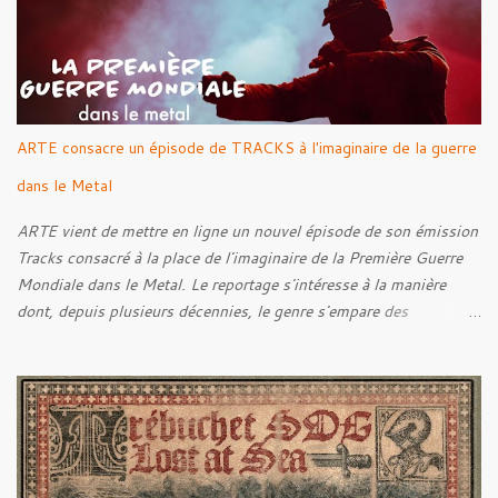
ARTE consacre un épisode de TRACKS à l'imaginaire de la guerre
dans le Metal
ARTE vient de mettre en ligne un nouvel épisode de son émission
Tracks consacré à la place de l'imaginaire de la Première Guerre
Mondiale dans le Metal. Le reportage s'intéresse à la manière
dont, depuis plusieurs décennies, le genre s'empare des
représentations de la Grande Guerre, entre démarche mémorielle,
regard critique et fascination pour ses symboles. Pour alimenter
cette réflexion, Tracks est allé à la rencontre de Noise (
Kanonenfieber ) et de Dmytro Kumar ( 1914 ), qui reviennent sur
leur intérêt pour la Première Guerre mondiale. Le documentaire
donne également la parole au producteur Kristian "Kohle"