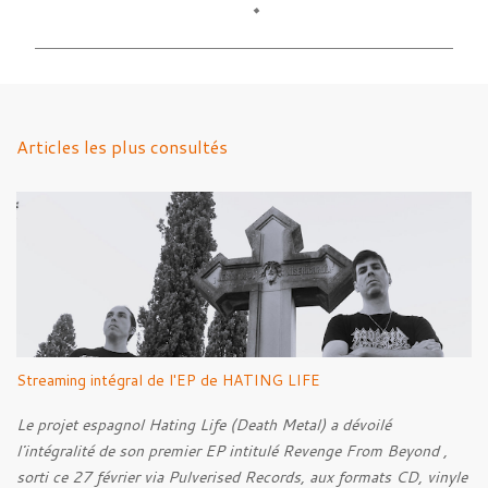
o
m
m
e
n
Articles les plus consultés
t
a
i
r
e
s
Streaming intégral de l'EP de HATING LIFE
Le projet espagnol Hating Life (Death Metal) a dévoilé
l'intégralité de son premier EP intitulé Revenge From Beyond ,
sorti ce 27 février via Pulverised Records, aux formats CD, vinyle