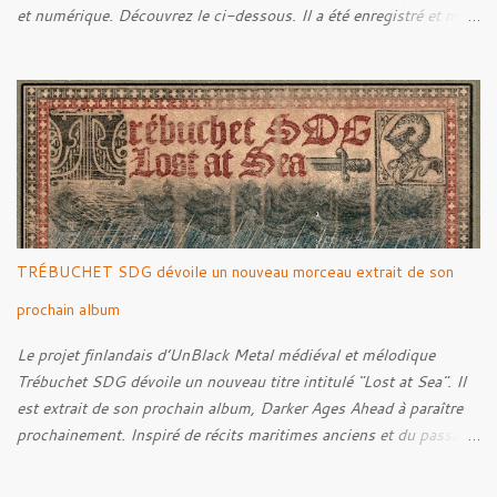
et numérique. Découvrez le ci-dessous. Il a été enregistré et mixé
par Santi et l'artwork a été réalisé par Luxi Lahtinen. Tracklist: 01.
Into The Grave 02. The Eternal Embrace 03. A Somber Night 04.
Rebellion Against The Vile 05. Revenge From Beyond 06. The
Sense Of Fear
TRÉBUCHET SDG dévoile un nouveau morceau extrait de son
prochain album
Le projet finlandais d’UnBlack Metal médiéval et mélodique
Trébuchet SDG dévoile un nouveau titre intitulé "Lost at Sea". Il
est extrait de son prochain album, Darker Ages Ahead à paraître
prochainement. Inspiré de récits maritimes anciens et du passage
de l’Évangile selon Matthieu 14:30-33, le morceau met en scène
un marin confronté à une tempête et à la perspective de la mort.