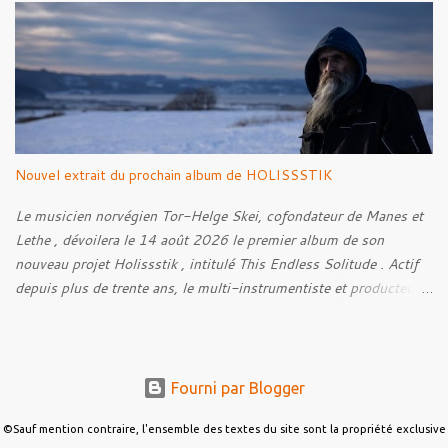
Derrière cette imagerie, le groupe développe un propos autour de
la persévérance et de l’espoir face aux épreuves, alors que le
personnage finit par retrouver la force de continuer malgré les
ténèbres qui l’entourent.
Nouvel extrait du prochain album de HOLISSSTIK
Le musicien norvégien Tor-Helge Skei, cofondateur de Manes et
Lethe , dévoilera le 14 août 2026 le premier album de son
nouveau projet Holissstik , intitulé This Endless Solitude . Actif
depuis plus de trente ans, le multi-instrumentiste et producteur
poursuit son exploration des musiques extrêmes et
expérimentales avec un album qui mêle Black Metal, Doom, Trip-
Hop, musique industrielle et influences avant-gardistes. Conçu
autour de thématiques telles que la solitude, les angoisses et les
Fourni par Blogger
pensées intrusives, This Endless Solitude se veut également une
œuvre collaborative. Le disque réunit plus de quinze musiciens
©Sauf mention contraire, l'ensemble des textes du site sont la propriété exclusive