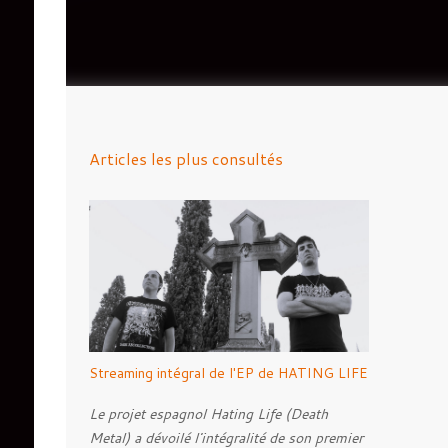
Articles les plus consultés
Streaming intégral de l'EP de HATING LIFE
Le projet espagnol Hating Life (Death
Metal) a dévoilé l'intégralité de son premier