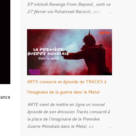
EP intitulé Revenge From Beyond , sorti ce
27 février via Pulverised Records, aux
formats CD, vinyle et numérique.
Découvrez le ci-dessous. Il a été enregistré
et mixé par Santi et l'artwork a été réalisé
par Luxi Lahtinen. Tracklist: 01. Into The
Grave 02. The Eternal Embrace 03. A
Somber Night 04. Rebellion Against The
Vile 05. Revenge From Beyond 06. The
Sense Of Fear
ARTE consacre un épisode de TRACKS à
l'imaginaire de la guerre dans le Metal
rance
ARTE vient de mettre en ligne un nouvel
épisode de son émission Tracks consacré à
la place de l'imaginaire de la Première
Guerre Mondiale dans le Metal. Le
reportage s'intéresse à la manière dont,