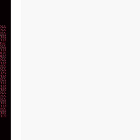
scène un marin confronté à une tempête et
à la perspective de la mort. Derrière cette
imagerie, le groupe développe un propos
autour de la persévérance et de l’espoir face
aux épreuves, alors que le personnage finit
par retrouver la force de continuer malgré
les ténèbres qui l’entourent.