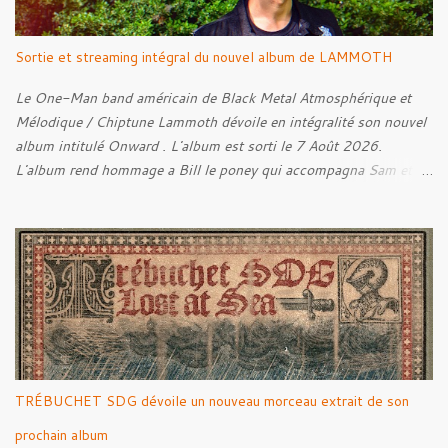
Sortie et streaming intégral du nouvel album de LAMMOTH
Le One-Man band américain de Black Metal Atmosphérique et
Mélodique / Chiptune Lammoth dévoile en intégralité son nouvel
album intitulé Onward . L'album est sorti le 7 Août 2026.
L'album rend hommage a Bill le poney qui accompagna Sam et
Frodon à Fondcombe, et à l'extérieur de la Porte-Ouest de la
Moria, Bill fut relâché dans la nature. Tracklist : 01. Poor Old
Half-Starved Pony 02. To Be Free (Bill) 03. A Gardener - 04:05
04. Farewell, Good Beast of Burden 05. A Fox Passing Through
the Woods on Business of Their Own 06. The Road to Bree 07.
We Were Born to Suffer 08. Horsethieving 09. A Final Parting
Onward de Lammoth
TRÉBUCHET SDG dévoile un nouveau morceau extrait de son
prochain album