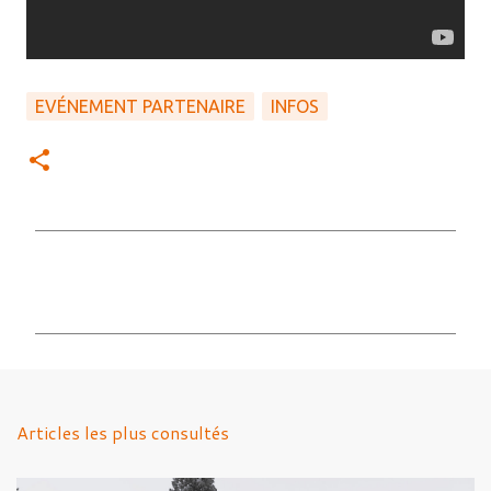
EVÉNEMENT PARTENAIRE
INFOS
C
o
m
m
e
n
Articles les plus consultés
t
a