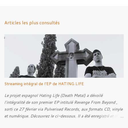
m
e
n
Articles les plus consultés
t
a
i
r
e
s
Streaming intégral de l'EP de HATING LIFE
Le projet espagnol Hating Life (Death Metal) a dévoilé
l'intégralité de son premier EP intitulé Revenge From Beyond ,
sorti ce 27 février via Pulverised Records, aux formats CD, vinyle
et numérique. Découvrez le ci-dessous. Il a été enregistré et mixé
par Santi et l'artwork a été réalisé par Luxi Lahtinen. Tracklist: 01.