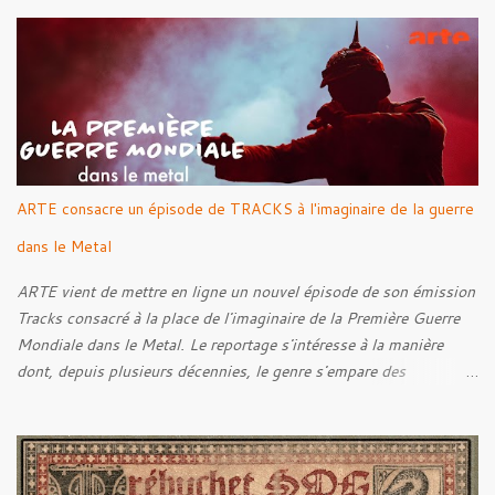
Into The Grave 02. The Eternal Embrace 03. A Somber Night 04.
Rebellion Against The Vile 05. Revenge From Beyond 06. The
Sense Of Fear
ARTE consacre un épisode de TRACKS à l'imaginaire de la guerre
dans le Metal
ARTE vient de mettre en ligne un nouvel épisode de son émission
Tracks consacré à la place de l'imaginaire de la Première Guerre
Mondiale dans le Metal. Le reportage s'intéresse à la manière
dont, depuis plusieurs décennies, le genre s'empare des
représentations de la Grande Guerre, entre démarche mémorielle,
regard critique et fascination pour ses symboles. Pour alimenter
cette réflexion, Tracks est allé à la rencontre de Noise (
Kanonenfieber ) et de Dmytro Kumar ( 1914 ), qui reviennent sur