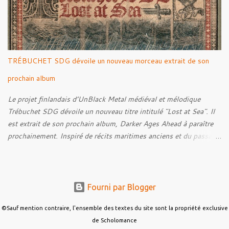
leur intérêt pour la Première Guerre mondiale. Le documentaire
donne également la parole au producteur Kristian "Kohle"
Kohlmannslehner, collaborateur de 1914 , ainsi qu'à l'historien
Ralf Raths, directeur du Musée allemand des blindés de Munster,
afin d'interroger plus largement la place des images de guerre
TRÉBUCHET SDG dévoile un nouveau morceau extrait de son
dans l'esthétique et l'imaginaire du Metal. Le reportage est à
découvrir ci-dessous :
prochain album
Le projet finlandais d’UnBlack Metal médiéval et mélodique
Trébuchet SDG dévoile un nouveau titre intitulé "Lost at Sea". Il
est extrait de son prochain album, Darker Ages Ahead à paraître
prochainement. Inspiré de récits maritimes anciens et du passage
de l’Évangile selon Matthieu 14:30-33, le morceau met en scène
un marin confronté à une tempête et à la perspective de la mort.
Derrière cette imagerie, le groupe développe un propos autour de
la persévérance et de l’espoir face aux épreuves, alors que le
Fourni par Blogger
personnage finit par retrouver la force de continuer malgré les
ténèbres qui l’entourent.
©Sauf mention contraire, l'ensemble des textes du site sont la propriété exclusive
de Scholomance