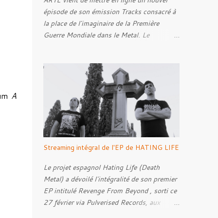
ARTE vient de mettre en ligne un nouvel
épisode de son émission Tracks consacré à
la place de l'imaginaire de la Première
Guerre Mondiale dans le Metal. Le
reportage s'intéresse à la manière dont,
depuis plusieurs décennies, le genre
s'empare des représentations de la Grande
Guerre, entre démarche mémorielle, regard
critique et fascination pour ses symboles.
bum
A
Pour alimenter cette réflexion, Tracks est
allé à la rencontre de Noise ( Kanonenfieber
) et de Dmytro Kumar ( 1914 ), qui
reviennent sur leur intérêt pour la Première
Streaming intégral de l'EP de HATING LIFE
Guerre mondiale. Le documentaire donne
également la parole au producteur Kristian
Le projet espagnol Hating Life (Death
"Kohle" Kohlmannslehner, collaborateur de
Metal) a dévoilé l'intégralité de son premier
1914 , ainsi qu'à l'historien Ralf Raths,
EP intitulé Revenge From Beyond , sorti ce
directeur du Musée allemand des blindés de
27 février via Pulverised Records, aux
Munster, afin d'interroger plus largement la
formats CD, vinyle et numérique.