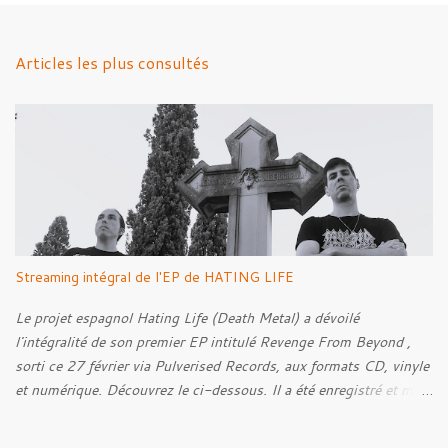
e
n
Articles les plus consultés
t
a
i
r
e
s
Streaming intégral de l'EP de HATING LIFE
Le projet espagnol Hating Life (Death Metal) a dévoilé
l'intégralité de son premier EP intitulé Revenge From Beyond ,
sorti ce 27 février via Pulverised Records, aux formats CD, vinyle
et numérique. Découvrez le ci-dessous. Il a été enregistré et mixé
par Santi et l'artwork a été réalisé par Luxi Lahtinen. Tracklist: 01.
Into The Grave 02. The Eternal Embrace 03. A Somber Night 04.