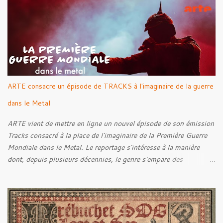
Rebellion Against The Vile 05. Revenge From Beyond 06. The
Sense Of Fear
ARTE consacre un épisode de TRACKS à l'imaginaire de la guerre
dans le Metal
ARTE vient de mettre en ligne un nouvel épisode de son émission
Tracks consacré à la place de l'imaginaire de la Première Guerre
Mondiale dans le Metal. Le reportage s'intéresse à la manière
dont, depuis plusieurs décennies, le genre s'empare des
représentations de la Grande Guerre, entre démarche mémorielle,
regard critique et fascination pour ses symboles. Pour alimenter
cette réflexion, Tracks est allé à la rencontre de Noise (
Kanonenfieber ) et de Dmytro Kumar ( 1914 ), qui reviennent sur
leur intérêt pour la Première Guerre mondiale. Le documentaire