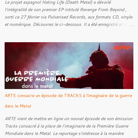
Le projet espagnol Hating Life (Death Metal) a dévoilé
l'intégralité de son premier EP intitulé Revenge From Beyond ,
sorti ce 27 février via Pulverised Records, aux formats CD, vinyle
et numérique. Découvrez le ci-dessous. Il a été enregistré et mixé
par Santi et l'artwork a été réalisé par Luxi Lahtinen. Tracklist: 01.
Into The Grave 02. The Eternal Embrace 03. A Somber Night 04.
Rebellion Against The Vile 05. Revenge From Beyond 06. The
Sense Of Fear
ARTE consacre un épisode de TRACKS à l'imaginaire de la guerre
dans le Metal
ARTE vient de mettre en ligne un nouvel épisode de son émission
Tracks consacré à la place de l'imaginaire de la Première Guerre
Mondiale dans le Metal. Le reportage s'intéresse à la manière