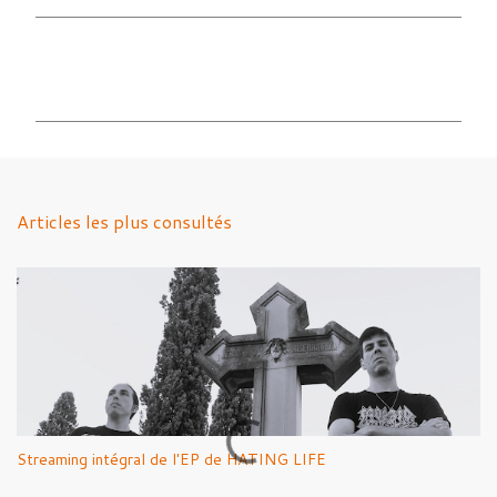
C
o
m
m
e
n
Articles les plus consultés
t
a
i
r
e
s
Streaming intégral de l'EP de HATING LIFE