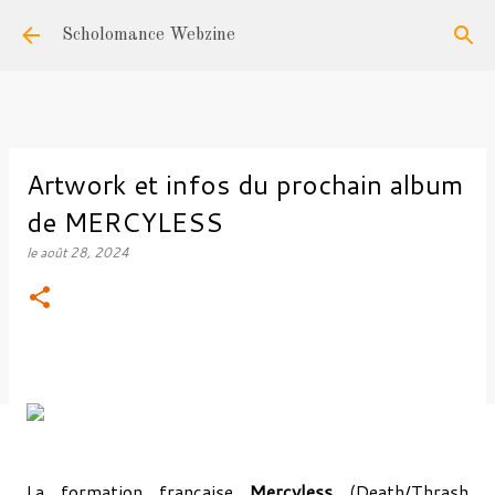
Accéder au contenu principal
Scholomance Webzine
Artwork et infos du prochain album
de MERCYLESS
le
août 28, 2024
La formation française
Mercyless
(Death/Thrash