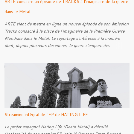
ARTE consacre un épisode de TRACKS à l'imaginaire de la guerre
dans le Metal
ARTE vient de mettre en ligne un nouvel épisode de son émission
Tracks consacré à la place de l'imaginaire de la Première Guerre
Mondiale dans le Metal. Le reportage s'intéresse à la manière
dont, depuis plusieurs décennies, le genre s'empare des
représentations de la Grande Guerre, entre démarche mémorielle,
regard critique et fascination pour ses symboles. Pour alimenter
cette réflexion, Tracks est allé à la rencontre de Noise (
Kanonenfieber ) et de Dmytro Kumar ( 1914 ), qui reviennent sur
leur intérêt pour la Première Guerre mondiale. Le documentaire
donne également la parole au producteur Kristian "Kohle"
Kohlmannslehner, collaborateur de 1914 , ainsi qu'à l'historien
Ralf Raths, directeur du Musée allemand des blindés de Munster,
afin d'interroger plus largement la place des images de guerre
Streaming intégral de l'EP de HATING LIFE
dans l'esthétique et l'imaginaire du Metal. Le reportage est à
découvrir ci-dessous :
Le projet espagnol Hating Life (Death Metal) a dévoilé