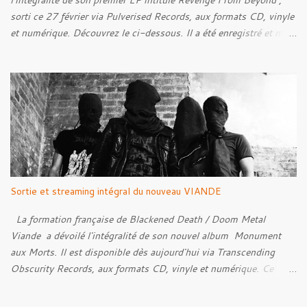
l'intégralité de son premier EP intitulé Revenge From Beyond ,
sorti ce 27 février via Pulverised Records, aux formats CD, vinyle
et numérique. Découvrez le ci-dessous. Il a été enregistré et mixé
par Santi et l'artwork a été réalisé par Luxi Lahtinen. Tracklist: 01.
Into The Grave 02. The Eternal Embrace 03. A Somber Night 04.
Rebellion Against The Vile 05. Revenge From Beyond 06. The
Sense Of Fear
Sortie et streaming intégral du nouveau VIANDE
La formation française de Blackened Death / Doom Metal
Viande a dévoilé l'intégralité de son nouvel album Monument
aux Morts. Il est disponible dès aujourd'hui via Transcending
Obscurity Records, aux formats CD, vinyle et numérique. Ce
nouveau chapitre explore un versant plus atmosphérique de
l'identité musicale du groupe, capable de troubler les sens et de