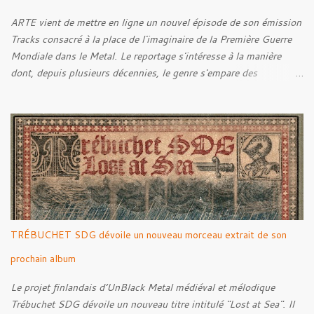
ARTE vient de mettre en ligne un nouvel épisode de son émission
Tracks consacré à la place de l'imaginaire de la Première Guerre
Mondiale dans le Metal. Le reportage s'intéresse à la manière
dont, depuis plusieurs décennies, le genre s'empare des
représentations de la Grande Guerre, entre démarche mémorielle,
regard critique et fascination pour ses symboles. Pour alimenter
cette réflexion, Tracks est allé à la rencontre de Noise (
Kanonenfieber ) et de Dmytro Kumar ( 1914 ), qui reviennent sur
leur intérêt pour la Première Guerre mondiale. Le documentaire
donne également la parole au producteur Kristian "Kohle"
Kohlmannslehner, collaborateur de 1914 , ainsi qu'à l'historien
Ralf Raths, directeur du Musée allemand des blindés de Munster,
afin d'interroger plus largement la place des images de guerre
TRÉBUCHET SDG dévoile un nouveau morceau extrait de son
dans l'esthétique et l'imaginaire du Metal. Le reportage est à
découvrir ci-dessous :
prochain album
Le projet finlandais d’UnBlack Metal médiéval et mélodique
Trébuchet SDG dévoile un nouveau titre intitulé "Lost at Sea". Il