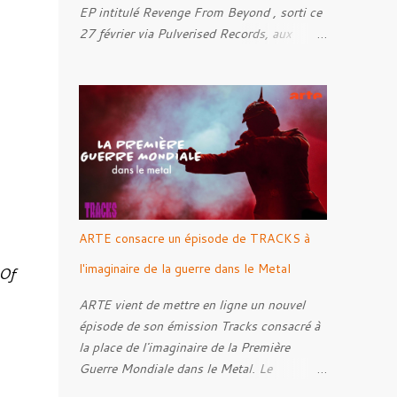
EP intitulé Revenge From Beyond , sorti ce
27 février via Pulverised Records, aux
formats CD, vinyle et numérique.
Découvrez le ci-dessous. Il a été enregistré
et mixé par Santi et l'artwork a été réalisé
par Luxi Lahtinen. Tracklist: 01. Into The
Grave 02. The Eternal Embrace 03. A
Somber Night 04. Rebellion Against The
Vile 05. Revenge From Beyond 06. The
Sense Of Fear
ARTE consacre un épisode de TRACKS à
l'imaginaire de la guerre dans le Metal
Of
ARTE vient de mettre en ligne un nouvel
épisode de son émission Tracks consacré à
la place de l'imaginaire de la Première
Guerre Mondiale dans le Metal. Le
reportage s'intéresse à la manière dont,