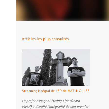
Articles les plus consultés
Streaming intégral de l'EP de HATING LIFE
Le projet espagnol Hating Life (Death
Metal) a dévoilé l'intégralité de son premier