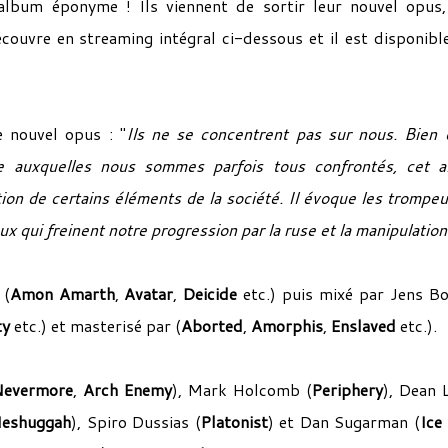
 album éponyme ! Ils viennent de sortir leur nouvel opus
couvre en streaming intégral ci-dessous et il est disponibl
 nouvel opus : "
Ils ne se concentrent pas sur nous. Bien q
rie auxquelles nous sommes parfois tous confrontés, cet 
ion de certains éléments de la société. Il évoque les trompeu
ux qui freinent notre progression par la ruse et la manipulation
 (
Amon Amarth
,
Avatar
,
Deicide
etc.) puis mixé par Jens B
ty
etc.) et masterisé par (
Aborted
,
Amorphis
,
Enslaved
etc.).
Nevermore
,
Arch Enemy
), Mark Holcomb (
Periphery
), Dean
eshuggah
), Spiro Dussias (
Platonist
) et Dan Sugarman (
Ice