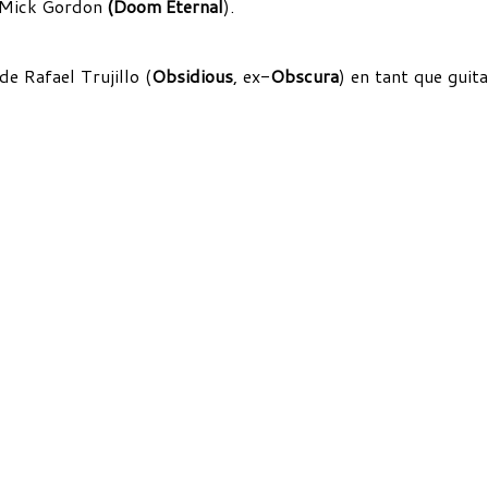
éo Mick Gordon
(Doom Eternal
).
 de Rafael Trujillo (
Obsidious
, ex-
Obscura
)
en tant que
guita