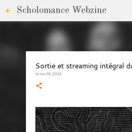
Scholomance Webzine
Sortie et streaming intégra
le
mai 04, 2024