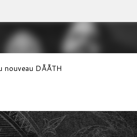
Accéder au contenu principal
l du nouveau DÅÅTH