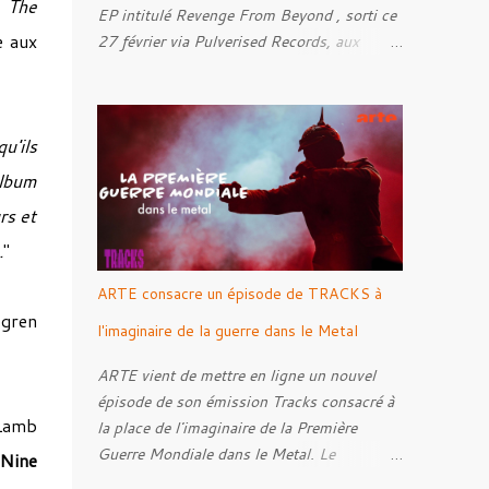
,
The
EP intitulé Revenge From Beyond , sorti ce
e aux
27 février via Pulverised Records, aux
formats CD, vinyle et numérique.
Découvrez le ci-dessous. Il a été enregistré
et mixé par Santi et l'artwork a été réalisé
u'ils
par Luxi Lahtinen. Tracklist: 01. Into The
Grave 02. The Eternal Embrace 03. A
album
Somber Night 04. Rebellion Against The
rs et
Vile 05. Revenge From Beyond 06. The
.
"
Sense Of Fear
ARTE consacre un épisode de TRACKS à
ogren
l'imaginaire de la guerre dans le Metal
ARTE vient de mettre en ligne un nouvel
épisode de son émission Tracks consacré à
 Lamb
la place de l'imaginaire de la Première
Guerre Mondiale dans le Metal. Le
 Nine
reportage s'intéresse à la manière dont,