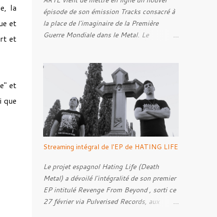
ARTE vient de mettre en ligne un nouvel
e, la
épisode de son émission Tracks consacré à
ue et
la place de l'imaginaire de la Première
Guerre Mondiale dans le Metal. Le
rt et
reportage s'intéresse à la manière dont,
depuis plusieurs décennies, le genre
s'empare des représentations de la Grande
Guerre, entre démarche mémorielle, regard
e"
et
critique et fascination pour ses symboles.
i que
Pour alimenter cette réflexion, Tracks est
allé à la rencontre de Noise ( Kanonenfieber
) et de Dmytro Kumar ( 1914 ), qui
reviennent sur leur intérêt pour la Première
Streaming intégral de l'EP de HATING LIFE
Guerre mondiale. Le documentaire donne
également la parole au producteur Kristian
Le projet espagnol Hating Life (Death
"Kohle" Kohlmannslehner, collaborateur de
Metal) a dévoilé l'intégralité de son premier
1914 , ainsi qu'à l'historien Ralf Raths,
EP intitulé Revenge From Beyond , sorti ce
directeur du Musée allemand des blindés de
27 février via Pulverised Records, aux
Munster, afin d'interroger plus largement la
formats CD, vinyle et numérique.