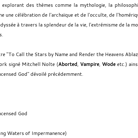
, explorant des thèmes comme la mythologie, la philosophi
me une célébration de l'archaïque et de l'occulte, de l'homériq
odyssée à travers la splendeur de la vie, l'extrémisme de la mo
s.
tre "
To Call the Stars by Name and Render the Heavens Ablaz
ork signé Mitchell Nolte (
Aborted
,
Vampire
,
Wode
etc.) ains
Incensed God" dévoilé précédemment.
Incensed God
ing Waters of Impermanence)