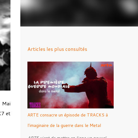
Articles les plus consultés
1 Mai
K7 et
ARTE consacre un épisode de TRACKS à
l'imaginaire de la guerre dans le Metal