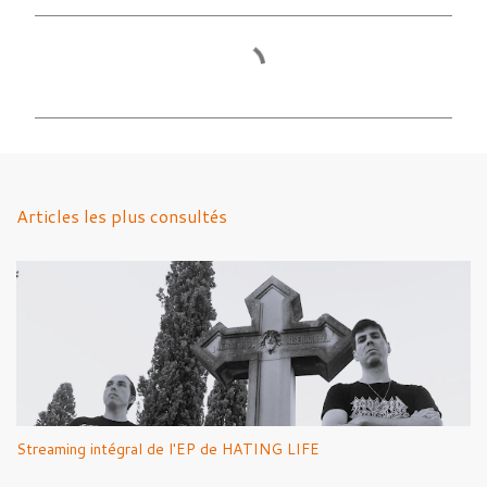
C
o
m
m
e
n
Articles les plus consultés
t
a
i
r
e
s
Streaming intégral de l'EP de HATING LIFE