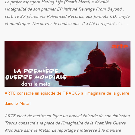
Le projet espagnol Hating Life (Death Metal) a dévoilé
l'intégralité de son premier EP intitulé Revenge From Beyond ,
sorti ce 27 février via Pulverised Records, aux formats CD, vinyle
et numérique. Découvrez le ci-dessous. Il a été enregistré et mixé
par Santi et l'artwork a été réalisé par Luxi Lahtinen. Tracklist: 01.
Into The Grave 02. The Eternal Embrace 03. A Somber Night 04.
Rebellion Against The Vile 05. Revenge From Beyond 06. The
Sense Of Fear
ARTE consacre un épisode de TRACKS à l'imaginaire de la guerre
dans le Metal
ARTE vient de mettre en ligne un nouvel épisode de son émission
Tracks consacré à la place de l'imaginaire de la Première Guerre
Mondiale dans le Metal. Le reportage s'intéresse à la manière