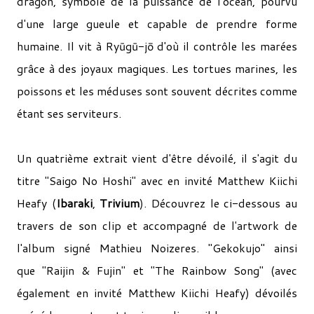
dragon, symbole de la puissance de l'océan, pourvu
d'une large gueule et capable de prendre forme
humaine. Il vit à Ryūgū-jō d'où il contrôle les marées
grâce à des joyaux magiques. Les tortues marines, les
poissons et les méduses sont souvent décrites comme
étant ses serviteurs.
Un quatrième extrait vient d'être dévoilé, il s'agit du
titre "
Saigo No Hoshi"
avec en invité Matthew Kiichi
Heafy (
Ibaraki
,
Trivium
)
. Découvrez le ci-dessous au
travers de son clip et accompagné de l'artwork de
l'album signé Mathieu Noizeres.
"
Gekokujo"
ainsi
que
"
Raijin & Fujin" et
"
The Rainbow Song" (
avec
également en invité Matthew Kiichi Heafy)
dévoilés