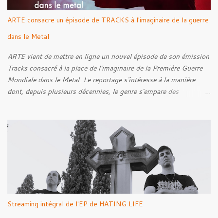
ARTE consacre un épisode de TRACKS à l'imaginaire de la guerre
dans le Metal
ARTE vient de mettre en ligne un nouvel épisode de son émission
Tracks consacré à la place de l'imaginaire de la Première Guerre
Mondiale dans le Metal. Le reportage s'intéresse à la manière
dont, depuis plusieurs décennies, le genre s'empare des
représentations de la Grande Guerre, entre démarche mémorielle,
regard critique et fascination pour ses symboles. Pour alimenter
cette réflexion, Tracks est allé à la rencontre de Noise (
Kanonenfieber ) et de Dmytro Kumar ( 1914 ), qui reviennent sur
leur intérêt pour la Première Guerre mondiale. Le documentaire
donne également la parole au producteur Kristian "Kohle"
Kohlmannslehner, collaborateur de 1914 , ainsi qu'à l'historien
Ralf Raths, directeur du Musée allemand des blindés de Munster,
afin d'interroger plus largement la place des images de guerre
Streaming intégral de l'EP de HATING LIFE
dans l'esthétique et l'imaginaire du Metal. Le reportage est à