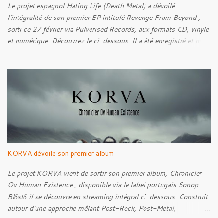
découvrir ci-dessous :
Le projet espagnol Hating Life (Death Metal) a dévoilé
l'intégralité de son premier EP intitulé Revenge From Beyond ,
sorti ce 27 février via Pulverised Records, aux formats CD, vinyle
et numérique. Découvrez le ci-dessous. Il a été enregistré et mixé
par Santi et l'artwork a été réalisé par Luxi Lahtinen. Tracklist: 01.
Into The Grave 02. The Eternal Embrace 03. A Somber Night 04.
Rebellion Against The Vile 05. Revenge From Beyond 06. The
Sense Of Fear
KORVA dévoile son premier album
Le projet KORVA vient de sortir son premier album, Chronicler
Ov Human Existence , disponible via le label portugais Sonop
Blδstδ il se découvre en streaming intégral ci-dessous. Construit
autour d'une approche mêlant Post-Rock, Post-Metal,