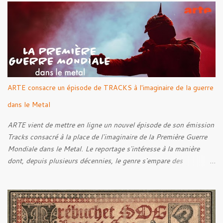
Rebellion Against The Vile 05. Revenge From Beyond 06. The
Sense Of Fear
ARTE consacre un épisode de TRACKS à l'imaginaire de la guerre
dans le Metal
ARTE vient de mettre en ligne un nouvel épisode de son émission
Tracks consacré à la place de l'imaginaire de la Première Guerre
Mondiale dans le Metal. Le reportage s'intéresse à la manière
dont, depuis plusieurs décennies, le genre s'empare des
représentations de la Grande Guerre, entre démarche mémorielle,
regard critique et fascination pour ses symboles. Pour alimenter
cette réflexion, Tracks est allé à la rencontre de Noise (
Kanonenfieber ) et de Dmytro Kumar ( 1914 ), qui reviennent sur
leur intérêt pour la Première Guerre mondiale. Le documentaire