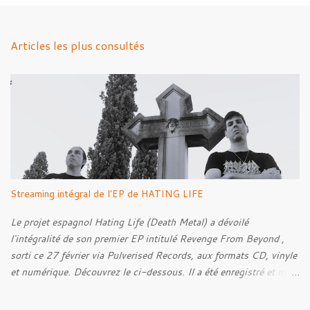
e
n
Articles les plus consultés
t
a
i
r
e
s
Streaming intégral de l'EP de HATING LIFE
Le projet espagnol Hating Life (Death Metal) a dévoilé
l'intégralité de son premier EP intitulé Revenge From Beyond ,
sorti ce 27 février via Pulverised Records, aux formats CD, vinyle
et numérique. Découvrez le ci-dessous. Il a été enregistré et mixé
par Santi et l'artwork a été réalisé par Luxi Lahtinen. Tracklist: 01.
Into The Grave 02. The Eternal Embrace 03. A Somber Night 04.