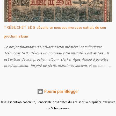
donne également la parole au producteur Kristian "Kohle"
Kohlmannslehner, collaborateur de 1914 , ainsi qu'à l'historien
Ralf Raths, directeur du Musée allemand des blindés de Munster,
afin d'interroger plus largement la place des images de guerre
TRÉBUCHET SDG dévoile un nouveau morceau extrait de son
dans l'esthétique et l'imaginaire du Metal. Le reportage est à
découvrir ci-dessous :
prochain album
Le projet finlandais d’UnBlack Metal médiéval et mélodique
Trébuchet SDG dévoile un nouveau titre intitulé "Lost at Sea". Il
est extrait de son prochain album, Darker Ages Ahead à paraître
prochainement. Inspiré de récits maritimes anciens et du passage
de l’Évangile selon Matthieu 14:30-33, le morceau met en scène
un marin confronté à une tempête et à la perspective de la mort.
Derrière cette imagerie, le groupe développe un propos autour de
la persévérance et de l’espoir face aux épreuves, alors que le
Fourni par Blogger
personnage finit par retrouver la force de continuer malgré les
ténèbres qui l’entourent.
©Sauf mention contraire, l'ensemble des textes du site sont la propriété exclusive
de Scholomance