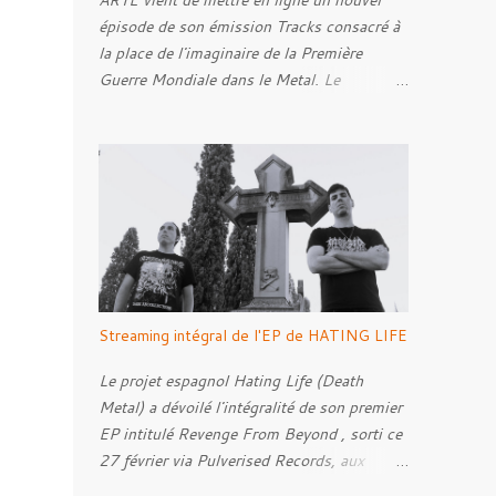
ARTE vient de mettre en ligne un nouvel
épisode de son émission Tracks consacré à
la place de l'imaginaire de la Première
Guerre Mondiale dans le Metal. Le
reportage s'intéresse à la manière dont,
depuis plusieurs décennies, le genre
s'empare des représentations de la Grande
Guerre, entre démarche mémorielle, regard
critique et fascination pour ses symboles.
Pour alimenter cette réflexion, Tracks est
allé à la rencontre de Noise ( Kanonenfieber
) et de Dmytro Kumar ( 1914 ), qui
reviennent sur leur intérêt pour la Première
Streaming intégral de l'EP de HATING LIFE
Guerre mondiale. Le documentaire donne
également la parole au producteur Kristian
Le projet espagnol Hating Life (Death
"Kohle" Kohlmannslehner, collaborateur de
Metal) a dévoilé l'intégralité de son premier
1914 , ainsi qu'à l'historien Ralf Raths,
EP intitulé Revenge From Beyond , sorti ce
directeur du Musée allemand des blindés de
27 février via Pulverised Records, aux
Munster, afin d'interroger plus largement la
formats CD, vinyle et numérique.