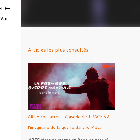
et
E-
 Ván
Articles les plus consultés
ARTE consacre un épisode de TRACKS à
l'imaginaire de la guerre dans le Metal