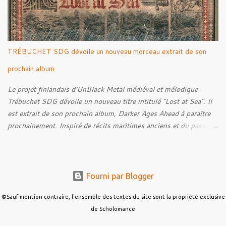
We Were Born to Suffer 08. Horsethieving 09. A Final Parting
Onward de Lammoth
TRÉBUCHET SDG dévoile un nouveau morceau extrait de son
prochain album
Le projet finlandais d’UnBlack Metal médiéval et mélodique
Trébuchet SDG dévoile un nouveau titre intitulé "Lost at Sea". Il
est extrait de son prochain album, Darker Ages Ahead à paraître
prochainement. Inspiré de récits maritimes anciens et du passage
de l’Évangile selon Matthieu 14:30-33, le morceau met en scène
un marin confronté à une tempête et à la perspective de la mort.
Derrière cette imagerie, le groupe développe un propos autour de
la persévérance et de l’espoir face aux épreuves, alors que le
Fourni par Blogger
personnage finit par retrouver la force de continuer malgré les
ténèbres qui l’entourent.
©Sauf mention contraire, l'ensemble des textes du site sont la propriété exclusive
de Scholomance