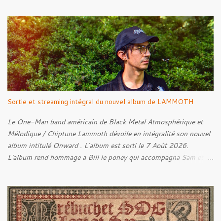
Into The Grave 02. The Eternal Embrace 03. A Somber Night 04.
Rebellion Against The Vile 05. Revenge From Beyond 06. The
Sense Of Fear
Sortie et streaming intégral du nouvel album de LAMMOTH
Le One-Man band américain de Black Metal Atmosphérique et
Mélodique / Chiptune Lammoth dévoile en intégralité son nouvel
album intitulé Onward . L'album est sorti le 7 Août 2026.
L'album rend hommage a Bill le poney qui accompagna Sam et
Frodon à Fondcombe, et à l'extérieur de la Porte-Ouest de la
Moria, Bill fut relâché dans la nature. Tracklist : 01. Poor Old
Half-Starved Pony 02. To Be Free (Bill) 03. A Gardener - 04:05
04. Farewell, Good Beast of Burden 05. A Fox Passing Through
the Woods on Business of Their Own 06. The Road to Bree 07.