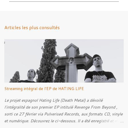
m
e
n
Articles les plus consultés
t
a
i
r
e
s
Streaming intégral de l'EP de HATING LIFE
Le projet espagnol Hating Life (Death Metal) a dévoilé
l'intégralité de son premier EP intitulé Revenge From Beyond ,
sorti ce 27 février via Pulverised Records, aux formats CD, vinyle
et numérique. Découvrez le ci-dessous. Il a été enregistré et mixé
par Santi et l'artwork a été réalisé par Luxi Lahtinen. Tracklist: 01.