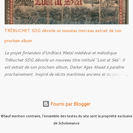
donne également la parole au producteur Kristian "Kohle"
Kohlmannslehner, collaborateur de 1914 , ainsi qu'à l'historien
Ralf Raths, directeur du Musée allemand des blindés de Munster,
afin d'interroger plus largement la place des images de guerre
TRÉBUCHET SDG dévoile un nouveau morceau extrait de son
dans l'esthétique et l'imaginaire du Metal. Le reportage est à
découvrir ci-dessous :
prochain album
Le projet finlandais d’UnBlack Metal médiéval et mélodique
Trébuchet SDG dévoile un nouveau titre intitulé "Lost at Sea". Il
est extrait de son prochain album, Darker Ages Ahead à paraître
prochainement. Inspiré de récits maritimes anciens et du passage
de l’Évangile selon Matthieu 14:30-33, le morceau met en scène
un marin confronté à une tempête et à la perspective de la mort.
Derrière cette imagerie, le groupe développe un propos autour de
la persévérance et de l’espoir face aux épreuves, alors que le
Fourni par Blogger
personnage finit par retrouver la force de continuer malgré les
ténèbres qui l’entourent.
©Sauf mention contraire, l'ensemble des textes du site sont la propriété exclusive
de Scholomance