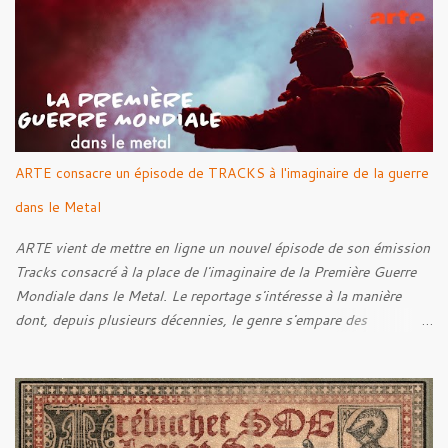
Rebellion Against The Vile 05. Revenge From Beyond 06. The
Sense Of Fear
ARTE consacre un épisode de TRACKS à l'imaginaire de la guerre
dans le Metal
ARTE vient de mettre en ligne un nouvel épisode de son émission
Tracks consacré à la place de l'imaginaire de la Première Guerre
Mondiale dans le Metal. Le reportage s'intéresse à la manière
dont, depuis plusieurs décennies, le genre s'empare des
représentations de la Grande Guerre, entre démarche mémorielle,
regard critique et fascination pour ses symboles. Pour alimenter
cette réflexion, Tracks est allé à la rencontre de Noise (
Kanonenfieber ) et de Dmytro Kumar ( 1914 ), qui reviennent sur
leur intérêt pour la Première Guerre mondiale. Le documentaire