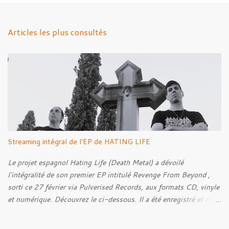
e
n
Articles les plus consultés
t
a
i
r
e
s
Streaming intégral de l'EP de HATING LIFE
Le projet espagnol Hating Life (Death Metal) a dévoilé
l'intégralité de son premier EP intitulé Revenge From Beyond ,
sorti ce 27 février via Pulverised Records, aux formats CD, vinyle
et numérique. Découvrez le ci-dessous. Il a été enregistré et mixé
par Santi et l'artwork a été réalisé par Luxi Lahtinen. Tracklist: 01.
Into The Grave 02. The Eternal Embrace 03. A Somber Night 04.