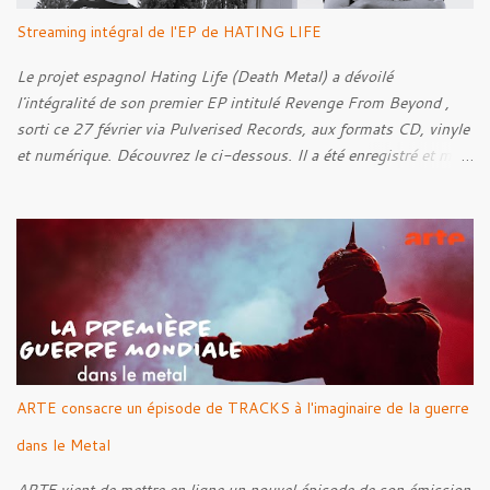
Streaming intégral de l'EP de HATING LIFE
Le projet espagnol Hating Life (Death Metal) a dévoilé
l'intégralité de son premier EP intitulé Revenge From Beyond ,
sorti ce 27 février via Pulverised Records, aux formats CD, vinyle
et numérique. Découvrez le ci-dessous. Il a été enregistré et mixé
par Santi et l'artwork a été réalisé par Luxi Lahtinen. Tracklist: 01.
Into The Grave 02. The Eternal Embrace 03. A Somber Night 04.
Rebellion Against The Vile 05. Revenge From Beyond 06. The
Sense Of Fear
ARTE consacre un épisode de TRACKS à l'imaginaire de la guerre
dans le Metal