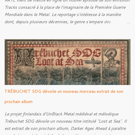
ARTE vient de mettre en ligne un nouvel épisode de son émission
Tracks consacré à la place de l'imaginaire de la Première Guerre
Mondiale dans le Metal. Le reportage s'intéresse à la manière
dont, depuis plusieurs décennies, le genre s'empare des
représentations de la Grande Guerre, entre démarche mémorielle,
regard critique et fascination pour ses symboles. Pour alimenter
cette réflexion, Tracks est allé à la rencontre de Noise (
Kanonenfieber ) et de Dmytro Kumar ( 1914 ), qui reviennent sur
leur intérêt pour la Première Guerre mondiale. Le documentaire
donne également la parole au producteur Kristian "Kohle"
Kohlmannslehner, collaborateur de 1914 , ainsi qu'à l'historien
Ralf Raths, directeur du Musée allemand des blindés de Munster,
afin d'interroger plus largement la place des images de guerre
TRÉBUCHET SDG dévoile un nouveau morceau extrait de son
dans l'esthétique et l'imaginaire du Metal. Le reportage est à
découvrir ci-dessous :
prochain album
Le projet finlandais d’UnBlack Metal médiéval et mélodique
Trébuchet SDG dévoile un nouveau titre intitulé "Lost at Sea". Il
est extrait de son prochain album, Darker Ages Ahead à paraître