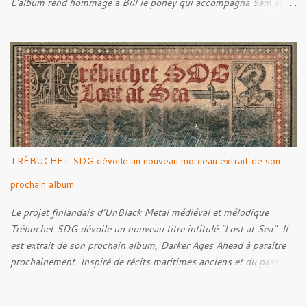
L'album rend hommage a Bill le poney qui accompagna Sam et
Frodon à Fondcombe, et à l'extérieur de la Porte-Ouest de la
Moria, Bill fut relâché dans la nature. Tracklist : 01. Poor Old
Half-Starved Pony 02. To Be Free (Bill) 03. A Gardener - 04:05
04. Farewell, Good Beast of Burden 05. A Fox Passing Through
the Woods on Business of Their Own 06. The Road to Bree 07.
We Were Born to Suffer 08. Horsethieving 09. A Final Parting
Onward de Lammoth
TRÉBUCHET SDG dévoile un nouveau morceau extrait de son
prochain album
Le projet finlandais d’UnBlack Metal médiéval et mélodique
Trébuchet SDG dévoile un nouveau titre intitulé "Lost at Sea". Il
est extrait de son prochain album, Darker Ages Ahead à paraître
prochainement. Inspiré de récits maritimes anciens et du passage
de l’Évangile selon Matthieu 14:30-33, le morceau met en scène
un marin confronté à une tempête et à la perspective de la mort.