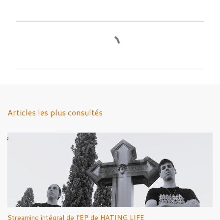
C
o
m
m
e
n
Articles les plus consultés
t
a
i
r
e
s
Streaming intégral de l'EP de HATING LIFE