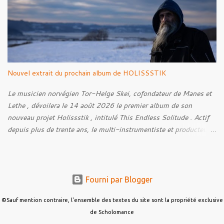
la persévérance et de l’espoir face aux épreuves, alors que le
personnage finit par retrouver la force de continuer malgré les
ténèbres qui l’entourent.
Nouvel extrait du prochain album de HOLISSSTIK
Le musicien norvégien Tor-Helge Skei, cofondateur de Manes et
Lethe , dévoilera le 14 août 2026 le premier album de son
nouveau projet Holissstik , intitulé This Endless Solitude . Actif
depuis plus de trente ans, le multi-instrumentiste et producteur
poursuit son exploration des musiques extrêmes et
expérimentales avec un album qui mêle Black Metal, Doom, Trip-
Hop, musique industrielle et influences avant-gardistes. Conçu
autour de thématiques telles que la solitude, les angoisses et les
Fourni par Blogger
pensées intrusives, This Endless Solitude se veut également une
œuvre collaborative. Le disque réunit plus de quinze musiciens
©Sauf mention contraire, l'ensemble des textes du site sont la propriété exclusive
invités, parmi lesquels Anna Murphy , Martyna Halas , Nik Košar ,
de Scholomance