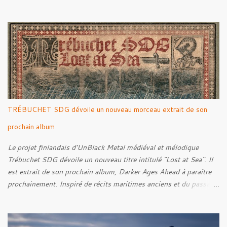
par Santi et l'artwork a été réalisé par Luxi Lahtinen. Tracklist: 01.
Into The Grave 02. The Eternal Embrace 03. A Somber Night 04.
Rebellion Against The Vile 05. Revenge From Beyond 06. The
Sense Of Fear
TRÉBUCHET SDG dévoile un nouveau morceau extrait de son
prochain album
Le projet finlandais d’UnBlack Metal médiéval et mélodique
Trébuchet SDG dévoile un nouveau titre intitulé "Lost at Sea". Il
est extrait de son prochain album, Darker Ages Ahead à paraître
prochainement. Inspiré de récits maritimes anciens et du passage
de l’Évangile selon Matthieu 14:30-33, le morceau met en scène
un marin confronté à une tempête et à la perspective de la mort.
Derrière cette imagerie, le groupe développe un propos autour de