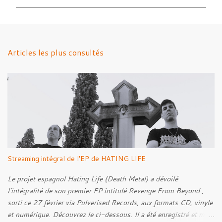
m
m
e
n
Articles les plus consultés
t
a
i
r
e
s
Streaming intégral de l'EP de HATING LIFE
Le projet espagnol Hating Life (Death Metal) a dévoilé
l'intégralité de son premier EP intitulé Revenge From Beyond ,
sorti ce 27 février via Pulverised Records, aux formats CD, vinyle
et numérique. Découvrez le ci-dessous. Il a été enregistré et mixé