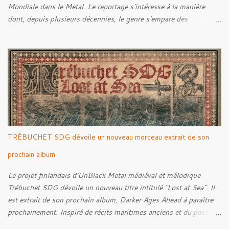
Mondiale dans le Metal. Le reportage s'intéresse à la manière
dont, depuis plusieurs décennies, le genre s'empare des
représentations de la Grande Guerre, entre démarche mémorielle,
regard critique et fascination pour ses symboles. Pour alimenter
cette réflexion, Tracks est allé à la rencontre de Noise (
Kanonenfieber ) et de Dmytro Kumar ( 1914 ), qui reviennent sur
leur intérêt pour la Première Guerre mondiale. Le documentaire
donne également la parole au producteur Kristian "Kohle"
Kohlmannslehner, collaborateur de 1914 , ainsi qu'à l'historien
Ralf Raths, directeur du Musée allemand des blindés de Munster,
afin d'interroger plus largement la place des images de guerre
TRÉBUCHET SDG dévoile un nouveau morceau extrait de son
dans l'esthétique et l'imaginaire du Metal. Le reportage est à
découvrir ci-dessous :
prochain album
Le projet finlandais d’UnBlack Metal médiéval et mélodique
Trébuchet SDG dévoile un nouveau titre intitulé "Lost at Sea". Il
est extrait de son prochain album, Darker Ages Ahead à paraître
prochainement. Inspiré de récits maritimes anciens et du passage
de l’Évangile selon Matthieu 14:30-33, le morceau met en scène