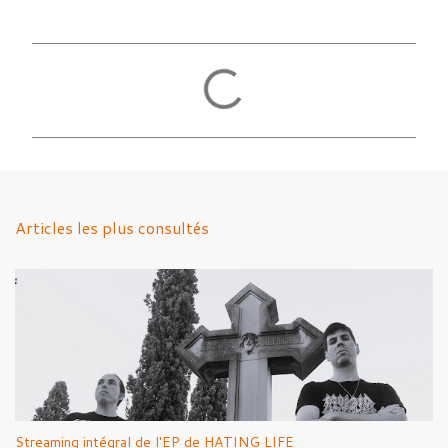
C
o
m
m
e
n
Articles les plus consultés
t
a
i
r
e
s
Streaming intégral de l'EP de HATING LIFE