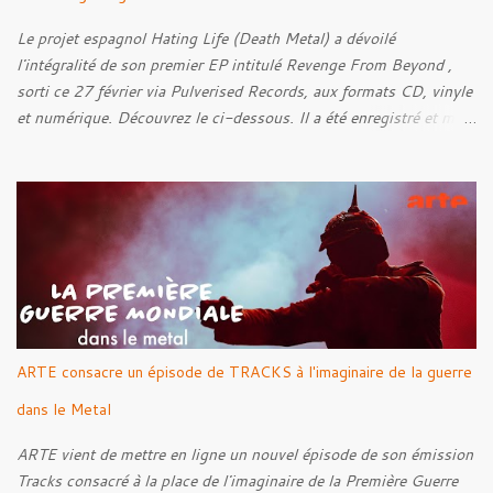
Le projet espagnol Hating Life (Death Metal) a dévoilé
l'intégralité de son premier EP intitulé Revenge From Beyond ,
sorti ce 27 février via Pulverised Records, aux formats CD, vinyle
et numérique. Découvrez le ci-dessous. Il a été enregistré et mixé
par Santi et l'artwork a été réalisé par Luxi Lahtinen. Tracklist: 01.
Into The Grave 02. The Eternal Embrace 03. A Somber Night 04.
Rebellion Against The Vile 05. Revenge From Beyond 06. The
Sense Of Fear
ARTE consacre un épisode de TRACKS à l'imaginaire de la guerre
dans le Metal
ARTE vient de mettre en ligne un nouvel épisode de son émission
Tracks consacré à la place de l'imaginaire de la Première Guerre