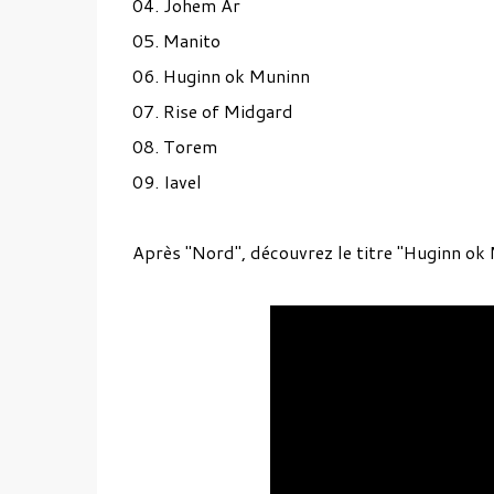
04. Johem Ar
05. Manito
06. Huginn ok Muninn
07. Rise of Midgard
08. Torem
09. Iavel
Après "Nord", découvrez le titre "Huginn ok