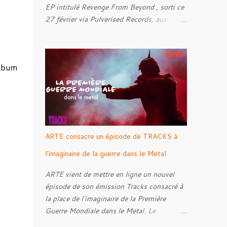
EP intitulé Revenge From Beyond , sorti ce
27 février via Pulverised Records, aux
formats CD, vinyle et numérique.
Découvrez le ci-dessous. Il a été enregistré
et mixé par Santi et l'artwork a été réalisé
album
par Luxi Lahtinen. Tracklist: 01. Into The
Grave 02. The Eternal Embrace 03. A
Somber Night 04. Rebellion Against The
Vile 05. Revenge From Beyond 06. The
Sense Of Fear
ARTE consacre un épisode de TRACKS à
l'imaginaire de la guerre dans le Metal
ARTE vient de mettre en ligne un nouvel
épisode de son émission Tracks consacré à
la place de l'imaginaire de la Première
Guerre Mondiale dans le Metal. Le
reportage s'intéresse à la manière dont,