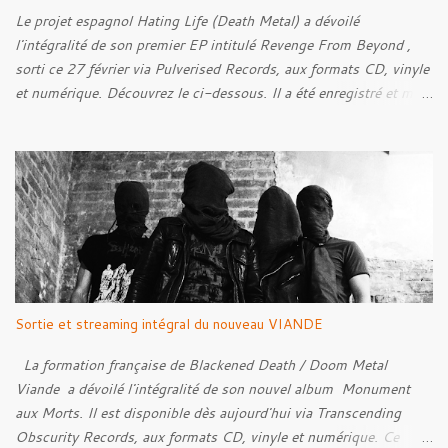
découvrir ci-dessous :
Le projet espagnol Hating Life (Death Metal) a dévoilé
l'intégralité de son premier EP intitulé Revenge From Beyond ,
sorti ce 27 février via Pulverised Records, aux formats CD, vinyle
et numérique. Découvrez le ci-dessous. Il a été enregistré et mixé
par Santi et l'artwork a été réalisé par Luxi Lahtinen. Tracklist: 01.
Into The Grave 02. The Eternal Embrace 03. A Somber Night 04.
Rebellion Against The Vile 05. Revenge From Beyond 06. The
Sense Of Fear
Sortie et streaming intégral du nouveau VIANDE
La formation française de Blackened Death / Doom Metal
Viande a dévoilé l'intégralité de son nouvel album Monument
aux Morts. Il est disponible dès aujourd'hui via Transcending
Obscurity Records, aux formats CD, vinyle et numérique. Ce