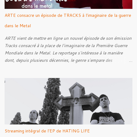
ARTE consacre un épisode de TRACKS à l'imaginaire de la guerre
dans le Metal
ARTE vient de mettre en ligne un nouvel épisode de son émission
Tracks consacré à la place de l'imaginaire de la Première Guerre
Mondiale dans le Metal. Le reportage s'intéresse à la manière
dont, depuis plusieurs décennies, le genre s'empare des
représentations de la Grande Guerre, entre démarche mémorielle,
regard critique et fascination pour ses symboles. Pour alimenter
cette réflexion, Tracks est allé à la rencontre de Noise (
Kanonenfieber ) et de Dmytro Kumar ( 1914 ), qui reviennent sur
leur intérêt pour la Première Guerre mondiale. Le documentaire
donne également la parole au producteur Kristian "Kohle"
Kohlmannslehner, collaborateur de 1914 , ainsi qu'à l'historien
Ralf Raths, directeur du Musée allemand des blindés de Munster,
afin d'interroger plus largement la place des images de guerre
Streaming intégral de l'EP de HATING LIFE
dans l'esthétique et l'imaginaire du Metal. Le reportage est à