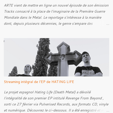
ARTE vient de mettre en ligne un nouvel épisode de son émission
Tracks consacré à la place de l'imaginaire de la Première Guerre
Mondiale dans le Metal. Le reportage s'intéresse à la manière
dont, depuis plusieurs décennies, le genre s'empare des
représentations de la Grande Guerre, entre démarche mémorielle,
regard critique et fascination pour ses symboles. Pour alimenter
cette réflexion, Tracks est allé à la rencontre de Noise (
Kanonenfieber ) et de Dmytro Kumar ( 1914 ), qui reviennent sur
leur intérêt pour la Première Guerre mondiale. Le documentaire
donne également la parole au producteur Kristian "Kohle"
Kohlmannslehner, collaborateur de 1914 , ainsi qu'à l'historien
Ralf Raths, directeur du Musée allemand des blindés de Munster,
afin d'interroger plus largement la place des images de guerre
Streaming intégral de l'EP de HATING LIFE
dans l'esthétique et l'imaginaire du Metal. Le reportage est à
découvrir ci-dessous :
Le projet espagnol Hating Life (Death Metal) a dévoilé
l'intégralité de son premier EP intitulé Revenge From Beyond ,
sorti ce 27 février via Pulverised Records, aux formats CD, vinyle
et numérique. Découvrez le ci-dessous. Il a été enregistré et mixé