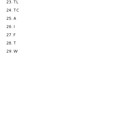
23. TL
24. TC
25. A
26. I
27. F
28. T
29. W