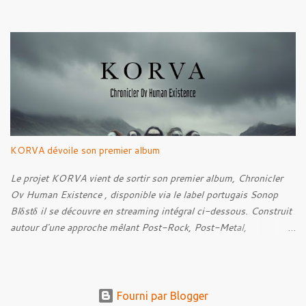
par Santi et l'artwork a été réalisé par Luxi Lahtinen. Tracklist: 01.
Into The Grave 02. The Eternal Embrace 03. A Somber Night 04.
Rebellion Against The Vile 05. Revenge From Beyond 06. The
Sense Of Fear
KORVA dévoile son premier album
Le projet KORVA vient de sortir son premier album, Chronicler
Ov Human Existence , disponible via le label portugais Sonop
Blδstδ il se découvre en streaming intégral ci-dessous. Construit
autour d'une approche mêlant Post-Rock, Post-Metal,
atmosphères Black Metal et textures éthérées, KORVA développe
un concept centré sur la figure du témoin silencieux. Celle-ci
prend la forme d'un corbeau blanc, présence rare qui observe
l'humanité, recueille ses histoires et conserve les traces de ce qui
Fourni par Blogger