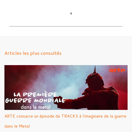
C
o
m
m
e
n
Articles les plus consultés
t
a
i
r
e
s
ARTE consacre un épisode de TRACKS à l'imaginaire de la guerre
dans le Metal