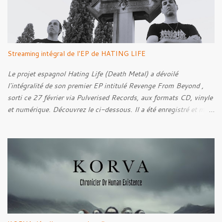
donne également la parole au producteur Kristian "Kohle"
Kohlmannslehner, collaborateur de 1914 , ainsi qu'à l'historien
Ralf Raths, directeur du Musée allemand des blindés de Munster,
afin d'interroger plus largement la place des images de guerre
Streaming intégral de l'EP de HATING LIFE
dans l'esthétique et l'imaginaire du Metal. Le reportage est à
découvrir ci-dessous :
Le projet espagnol Hating Life (Death Metal) a dévoilé
l'intégralité de son premier EP intitulé Revenge From Beyond ,
sorti ce 27 février via Pulverised Records, aux formats CD, vinyle
et numérique. Découvrez le ci-dessous. Il a été enregistré et mixé
par Santi et l'artwork a été réalisé par Luxi Lahtinen. Tracklist: 01.
Into The Grave 02. The Eternal Embrace 03. A Somber Night 04.
Rebellion Against The Vile 05. Revenge From Beyond 06. The
Sense Of Fear