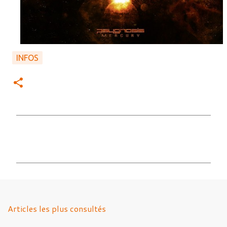
INFOS
C
o
m
m
e
n
Articles les plus consultés
t