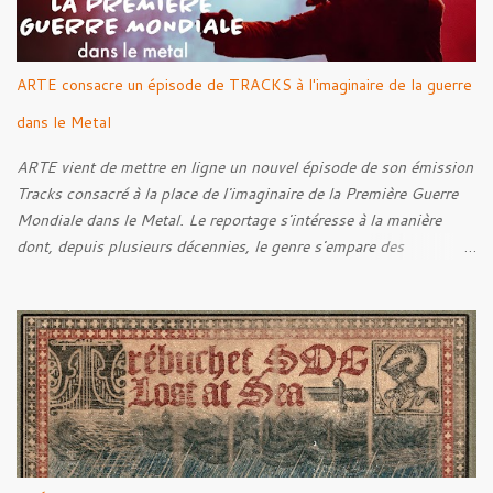
ARTE consacre un épisode de TRACKS à l'imaginaire de la guerre
dans le Metal
ARTE vient de mettre en ligne un nouvel épisode de son émission
Tracks consacré à la place de l'imaginaire de la Première Guerre
Mondiale dans le Metal. Le reportage s'intéresse à la manière
dont, depuis plusieurs décennies, le genre s'empare des
représentations de la Grande Guerre, entre démarche mémorielle,
regard critique et fascination pour ses symboles. Pour alimenter
cette réflexion, Tracks est allé à la rencontre de Noise (
Kanonenfieber ) et de Dmytro Kumar ( 1914 ), qui reviennent sur
leur intérêt pour la Première Guerre mondiale. Le documentaire
donne également la parole au producteur Kristian "Kohle"
Kohlmannslehner, collaborateur de 1914 , ainsi qu'à l'historien
Ralf Raths, directeur du Musée allemand des blindés de Munster,
afin d'interroger plus largement la place des images de guerre