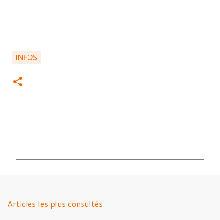
INFOS
C
o
m
m
e
n
Articles les plus consultés
t