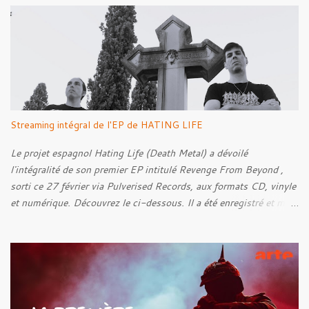
a
i
r
e
s
Streaming intégral de l'EP de HATING LIFE
Le projet espagnol Hating Life (Death Metal) a dévoilé
l'intégralité de son premier EP intitulé Revenge From Beyond ,
sorti ce 27 février via Pulverised Records, aux formats CD, vinyle
et numérique. Découvrez le ci-dessous. Il a été enregistré et mixé
par Santi et l'artwork a été réalisé par Luxi Lahtinen. Tracklist: 01.
Into The Grave 02. The Eternal Embrace 03. A Somber Night 04.
Rebellion Against The Vile 05. Revenge From Beyond 06. The
Sense Of Fear