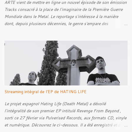
ARTE vient de mettre en ligne un nouvel épisode de son émission
Tracks consacré à la place de l'imaginaire de la Première Guerre
Mondiale dans le Metal. Le reportage s'intéresse à la manière
dont, depuis plusieurs décennies, le genre s'empare des
représentations de la Grande Guerre, entre démarche mémorielle,
regard critique et fascination pour ses symboles. Pour alimenter
cette réflexion, Tracks est allé à la rencontre de Noise (
Kanonenfieber ) et de Dmytro Kumar ( 1914 ), qui reviennent sur
leur intérêt pour la Première Guerre mondiale. Le documentaire
donne également la parole au producteur Kristian "Kohle"
Kohlmannslehner, collaborateur de 1914 , ainsi qu'à l'historien
Ralf Raths, directeur du Musée allemand des blindés de Munster,
afin d'interroger plus largement la place des images de guerre
Streaming intégral de l'EP de HATING LIFE
dans l'esthétique et l'imaginaire du Metal. Le reportage est à
découvrir ci-dessous :
Le projet espagnol Hating Life (Death Metal) a dévoilé
l'intégralité de son premier EP intitulé Revenge From Beyond ,
sorti ce 27 février via Pulverised Records, aux formats CD, vinyle
et numérique. Découvrez le ci-dessous. Il a été enregistré et mixé