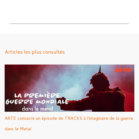
C
o
m
m
e
n
Articles les plus consultés
t
a
i
r
e
s
ARTE consacre un épisode de TRACKS à l'imaginaire de la guerre
dans le Metal