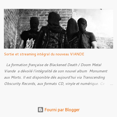
par Santi et l'artwork a été réalisé par Luxi Lahtinen. Tracklist: 01.
Into The Grave 02. The Eternal Embrace 03. A Somber Night 04.
Rebellion Against The Vile 05. Revenge From Beyond 06. The
Sense Of Fear
Sortie et streaming intégral du nouveau VIANDE
La formation française de Blackened Death / Doom Metal
Viande a dévoilé l'intégralité de son nouvel album Monument
aux Morts. Il est disponible dès aujourd'hui via Transcending
Obscurity Records, aux formats CD, vinyle et numérique. Ce
nouveau chapitre explore un versant plus atmosphérique de
l'identité musicale du groupe, capable de troubler les sens et de
laisser une empreinte psychologique durable. Une menace
presque tangible imprègne l'ensemble, donnant naissance à une
Fourni par Blogger
atmosphère inquiétante et fantomatique qui évoque la bande