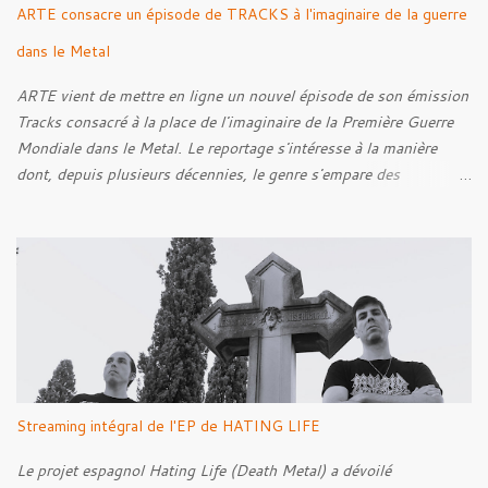
ARTE consacre un épisode de TRACKS à l'imaginaire de la guerre
dans le Metal
ARTE vient de mettre en ligne un nouvel épisode de son émission
Tracks consacré à la place de l'imaginaire de la Première Guerre
Mondiale dans le Metal. Le reportage s'intéresse à la manière
dont, depuis plusieurs décennies, le genre s'empare des
représentations de la Grande Guerre, entre démarche mémorielle,
regard critique et fascination pour ses symboles. Pour alimenter
cette réflexion, Tracks est allé à la rencontre de Noise (
Kanonenfieber ) et de Dmytro Kumar ( 1914 ), qui reviennent sur
leur intérêt pour la Première Guerre mondiale. Le documentaire
donne également la parole au producteur Kristian "Kohle"
Kohlmannslehner, collaborateur de 1914 , ainsi qu'à l'historien
Ralf Raths, directeur du Musée allemand des blindés de Munster,
afin d'interroger plus largement la place des images de guerre
Streaming intégral de l'EP de HATING LIFE
dans l'esthétique et l'imaginaire du Metal. Le reportage est à
découvrir ci-dessous :
Le projet espagnol Hating Life (Death Metal) a dévoilé