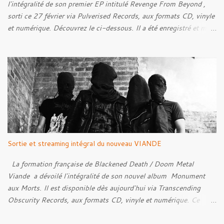
l'intégralité de son premier EP intitulé Revenge From Beyond ,
sorti ce 27 février via Pulverised Records, aux formats CD, vinyle
et numérique. Découvrez le ci-dessous. Il a été enregistré et mixé
par Santi et l'artwork a été réalisé par Luxi Lahtinen. Tracklist: 01.
Into The Grave 02. The Eternal Embrace 03. A Somber Night 04.
Rebellion Against The Vile 05. Revenge From Beyond 06. The
Sense Of Fear
Sortie et streaming intégral du nouveau VIANDE
La formation française de Blackened Death / Doom Metal
Viande a dévoilé l'intégralité de son nouvel album Monument
aux Morts. Il est disponible dès aujourd'hui via Transcending
Obscurity Records, aux formats CD, vinyle et numérique. Ce
nouveau chapitre explore un versant plus atmosphérique de