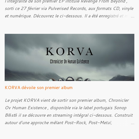
l'intégralité de son premier EP intitulé Revenge From Beyond ,
sorti ce 27 février via Pulverised Records, aux formats CD, vinyle
et numérique. Découvrez le ci-dessous. Il a été enregistré et mixé
par Santi et l'artwork a été réalisé par Luxi Lahtinen. Tracklist: 01.
Into The Grave 02. The Eternal Embrace 03. A Somber Night 04.
Rebellion Against The Vile 05. Revenge From Beyond 06. The
Sense Of Fear
KORVA dévoile son premier album
Le projet KORVA vient de sortir son premier album, Chronicler
Ov Human Existence , disponible via le label portugais Sonop
Blδstδ il se découvre en streaming intégral ci-dessous. Construit
autour d'une approche mêlant Post-Rock, Post-Metal,
atmosphères Black Metal et textures éthérées, KORVA développe
un concept centré sur la figure du témoin silencieux. Celle-ci