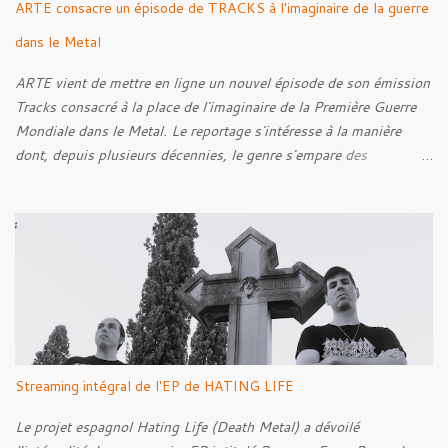
ARTE consacre un épisode de TRACKS à l'imaginaire de la guerre
dans le Metal
ARTE vient de mettre en ligne un nouvel épisode de son émission
Tracks consacré à la place de l'imaginaire de la Première Guerre
Mondiale dans le Metal. Le reportage s'intéresse à la manière
dont, depuis plusieurs décennies, le genre s'empare des
représentations de la Grande Guerre, entre démarche mémorielle,
regard critique et fascination pour ses symboles. Pour alimenter
cette réflexion, Tracks est allé à la rencontre de Noise (
Kanonenfieber ) et de Dmytro Kumar ( 1914 ), qui reviennent sur
leur intérêt pour la Première Guerre mondiale. Le documentaire
donne également la parole au producteur Kristian "Kohle"
Kohlmannslehner, collaborateur de 1914 , ainsi qu'à l'historien
Ralf Raths, directeur du Musée allemand des blindés de Munster,
afin d'interroger plus largement la place des images de guerre
Streaming intégral de l'EP de HATING LIFE
dans l'esthétique et l'imaginaire du Metal. Le reportage est à
découvrir ci-dessous :
Le projet espagnol Hating Life (Death Metal) a dévoilé