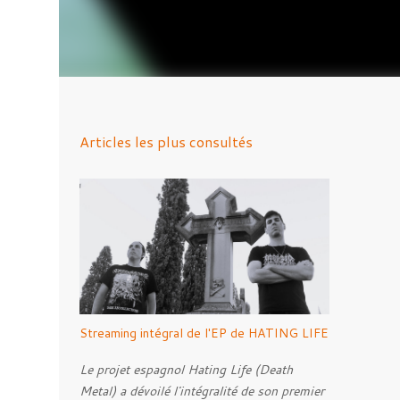
Articles les plus consultés
Streaming intégral de l'EP de HATING LIFE
Le projet espagnol Hating Life (Death
Metal) a dévoilé l'intégralité de son premier