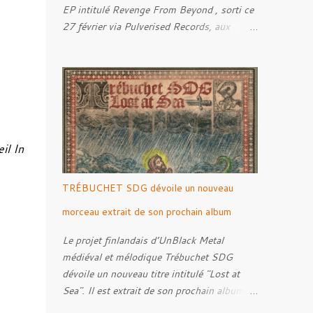
EP intitulé Revenge From Beyond , sorti ce
27 février via Pulverised Records, aux
formats CD, vinyle et numérique.
Découvrez le ci-dessous. Il a été enregistré
et mixé par Santi et l'artwork a été réalisé
par Luxi Lahtinen. Tracklist: 01. Into The
Grave 02. The Eternal Embrace 03. A
Somber Night 04. Rebellion Against The
Vile 05. Revenge From Beyond 06. The
il In
Sense Of Fear
TRÉBUCHET SDG dévoile un nouveau
morceau extrait de son prochain album
Le projet finlandais d’UnBlack Metal
médiéval et mélodique Trébuchet SDG
dévoile un nouveau titre intitulé "Lost at
Sea". Il est extrait de son prochain album,
Darker Ages Ahead à paraître