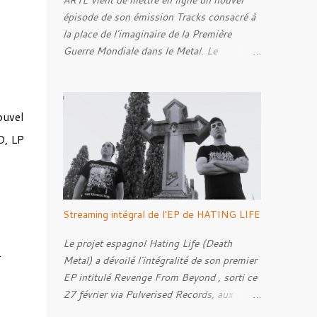
ARTE vient de mettre en ligne un nouvel
épisode de son émission Tracks consacré à
la place de l'imaginaire de la Première
Guerre Mondiale dans le Metal. Le
reportage s'intéresse à la manière dont,
depuis plusieurs décennies, le genre
s'empare des représentations de la Grande
uvel
Guerre, entre démarche mémorielle, regard
critique et fascination pour ses symboles.
D, LP
Pour alimenter cette réflexion, Tracks est
allé à la rencontre de Noise ( Kanonenfieber
) et de Dmytro Kumar ( 1914 ), qui
reviennent sur leur intérêt pour la Première
Streaming intégral de l'EP de HATING LIFE
Guerre mondiale. Le documentaire donne
également la parole au producteur Kristian
Le projet espagnol Hating Life (Death
.
"Kohle" Kohlmannslehner, collaborateur de
Metal) a dévoilé l'intégralité de son premier
1914 , ainsi qu'à l'historien Ralf Raths,
EP intitulé Revenge From Beyond , sorti ce
directeur du Musée allemand des blindés de
27 février via Pulverised Records, aux
Munster, afin d'interroger plus largement la
formats CD, vinyle et numérique.