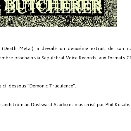
(Death Metal) a dévoilé un deuxième extrait de son no
vembre prochain via Sepulchral Voice Records, aux formats C
ez ci-dessous "Demonic Truculence".
 Brändström au Dustward Studio et masterisé par Phil Kusabs