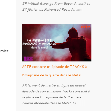
EP intitulé Revenge From Beyond , sorti ce
27 février via Pulverised Records, aux
formats CD, vinyle et numérique.
Découvrez le ci-dessous. Il a été enregistré
et mixé par Santi et l'artwork a été réalisé
par Luxi Lahtinen. Tracklist: 01. Into The
Grave 02. The Eternal Embrace 03. A
Somber Night 04. Rebellion Against The
emier
Vile 05. Revenge From Beyond 06. The
Sense Of Fear
ARTE consacre un épisode de TRACKS à
l'imaginaire de la guerre dans le Metal
ARTE vient de mettre en ligne un nouvel
épisode de son émission Tracks consacré à
la place de l'imaginaire de la Première
Guerre Mondiale dans le Metal. Le
reportage s'intéresse à la manière dont,