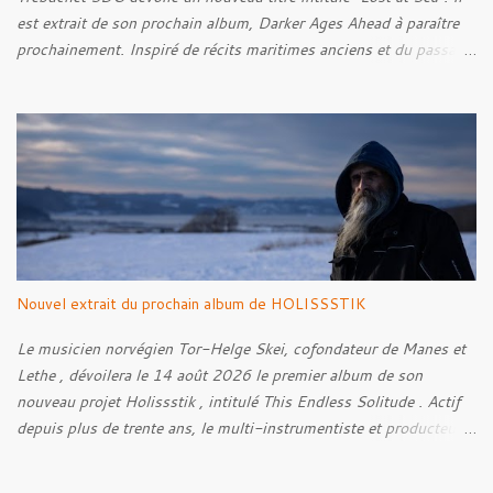
est extrait de son prochain album, Darker Ages Ahead à paraître
prochainement. Inspiré de récits maritimes anciens et du passage
de l’Évangile selon Matthieu 14:30-33, le morceau met en scène
un marin confronté à une tempête et à la perspective de la mort.
Derrière cette imagerie, le groupe développe un propos autour de
la persévérance et de l’espoir face aux épreuves, alors que le
personnage finit par retrouver la force de continuer malgré les
ténèbres qui l’entourent.
Nouvel extrait du prochain album de HOLISSSTIK
Le musicien norvégien Tor-Helge Skei, cofondateur de Manes et
Lethe , dévoilera le 14 août 2026 le premier album de son
nouveau projet Holissstik , intitulé This Endless Solitude . Actif
depuis plus de trente ans, le multi-instrumentiste et producteur
poursuit son exploration des musiques extrêmes et
expérimentales avec un album qui mêle Black Metal, Doom, Trip-