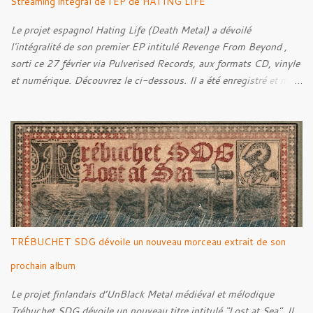
Streaming intégral de l'EP de HATING LIFE
Le projet espagnol Hating Life (Death Metal) a dévoilé
l'intégralité de son premier EP intitulé Revenge From Beyond ,
sorti ce 27 février via Pulverised Records, aux formats CD, vinyle
et numérique. Découvrez le ci-dessous. Il a été enregistré et mixé
par Santi et l'artwork a été réalisé par Luxi Lahtinen. Tracklist: 01.
Into The Grave 02. The Eternal Embrace 03. A Somber Night 04.
Rebellion Against The Vile 05. Revenge From Beyond 06. The
Sense Of Fear
TRÉBUCHET SDG dévoile un nouveau morceau extrait de son
prochain album
Le projet finlandais d’UnBlack Metal médiéval et mélodique
Trébuchet SDG dévoile un nouveau titre intitulé "Lost at Sea". Il